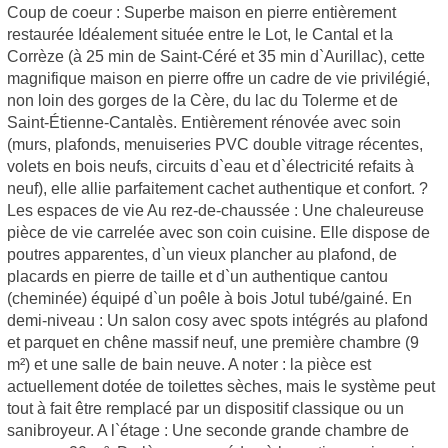
Coup de coeur : Superbe maison en pierre entièrement
restaurée Idéalement située entre le Lot, le Cantal et la
Corrèze (à 25 min de Saint-Céré et 35 min d`Aurillac), cette
magnifique maison en pierre offre un cadre de vie privilégié,
non loin des gorges de la Cère, du lac du Tolerme et de
Saint-Étienne-Cantalès. Entièrement rénovée avec soin
(murs, plafonds, menuiseries PVC double vitrage récentes,
volets en bois neufs, circuits d`eau et d`électricité refaits à
neuf), elle allie parfaitement cachet authentique et confort. ?
Les espaces de vie Au rez-de-chaussée : Une chaleureuse
pièce de vie carrelée avec son coin cuisine. Elle dispose de
poutres apparentes, d`un vieux plancher au plafond, de
placards en pierre de taille et d`un authentique cantou
(cheminée) équipé d`un poêle à bois Jotul tubé/gainé. En
demi-niveau : Un salon cosy avec spots intégrés au plafond
et parquet en chêne massif neuf, une première chambre (9
m²) et une salle de bain neuve. A noter : la pièce est
actuellement dotée de toilettes sèches, mais le système peut
tout à fait être remplacé par un dispositif classique ou un
sanibroyeur. A l`étage : Une seconde grande chambre de