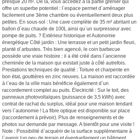
presque 20 m². De là, vous accédez à la partie grenier qui
offre un superbe potentiel : l`espace permet d`aménager
facilement une 3ème chambre ou éventuellement deux plus
petites. En sous-sol : Une cave complète de 35 m² abritant un
ballon d`eau chaude de 100L ainsi qu`un surpresseur avec
pompe de puits. ? Extérieur historique et Autonomie
énergétique Côté jardin : Une terrasse et un petit jardin fleuri,
planté d`arbustes. Très bien agencé, le coin barbecue
possède une vraie histoire : il a été créé dans l`ancienne
cheminée de la maison qui existait juste à côté autrefois.
Prestations techniques de qualité : Toiture et charpente en
bon état, gouttières en zinc neuves. La maison est raccordée
à l`eau de la ville mais bénéficie également d`un
raccordement complet au puits. Électricité : Sur le toit, des
panneaux photovoltaïques (puissance de 3,5 kWh) avec
contrat de rachat du surplus, idéal pour une maison tendant
vers l`autonomie ! La fibre optique est disponible sur place
(raccordement à prévoir). Plus de renseignements et de
photos sur demande par message. A bientôt pour une visite !
Note : Possibilité d`acquérir de la surface supplémentaire à
l`avenir (un peu de terrain et éventuellement un bâtiment