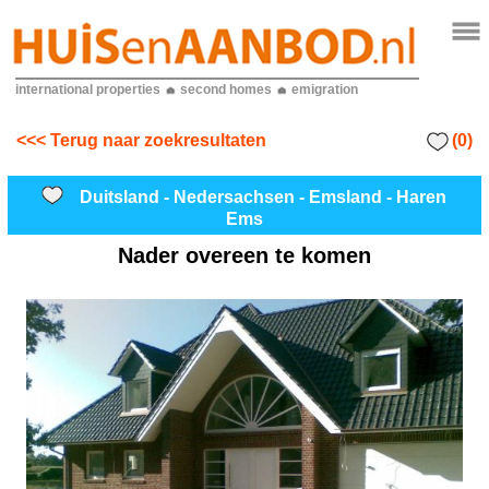
international properties
second homes
emigration
(0)
<<< Terug naar zoekresultaten
Duitsland - Nedersachsen - Emsland - Haren
Ems
Nader overeen te komen