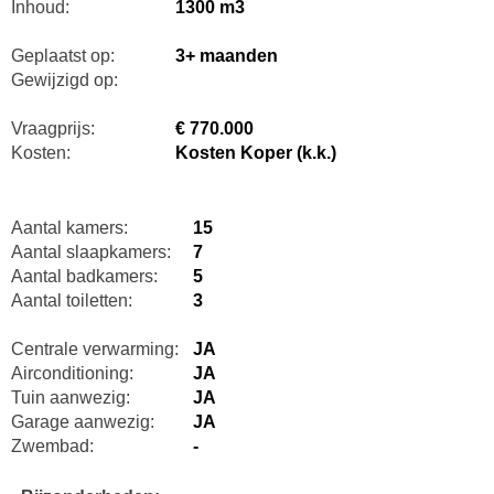
Inhoud:
1300 m3
Geplaatst op:
3+ maanden
Gewijzigd op:
Vraagprijs:
€ 770.000
Kosten:
Kosten Koper (k.k.)
Aantal kamers:
15
Aantal slaapkamers:
7
Aantal badkamers:
5
Aantal toiletten:
3
Centrale verwarming:
JA
Airconditioning:
JA
Tuin aanwezig:
JA
Garage aanwezig:
JA
Zwembad:
-