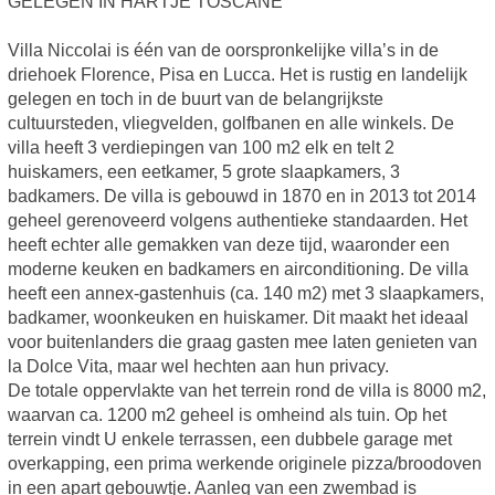
GELEGEN IN HARTJE TOSCANE
Villa Niccolai is één van de oorspronkelijke villa’s in de
driehoek Florence, Pisa en Lucca. Het is rustig en landelijk
gelegen en toch in de buurt van de belangrijkste
cultuursteden, vliegvelden, golfbanen en alle winkels. De
villa heeft 3 verdiepingen van 100 m2 elk en telt 2
huiskamers, een eetkamer, 5 grote slaapkamers, 3
badkamers. De villa is gebouwd in 1870 en in 2013 tot 2014
geheel gerenoveerd volgens authentieke standaarden. Het
heeft echter alle gemakken van deze tijd, waaronder een
moderne keuken en badkamers en airconditioning. De villa
heeft een annex-gastenhuis (ca. 140 m2) met 3 slaapkamers,
badkamer, woonkeuken en huiskamer. Dit maakt het ideaal
voor buitenlanders die graag gasten mee laten genieten van
la Dolce Vita, maar wel hechten aan hun privacy.
De totale oppervlakte van het terrein rond de villa is 8000 m2,
waarvan ca. 1200 m2 geheel is omheind als tuin. Op het
terrein vindt U enkele terrassen, een dubbele garage met
overkapping, een prima werkende originele pizza/broodoven
in een apart gebouwtje. Aanleg van een zwembad is