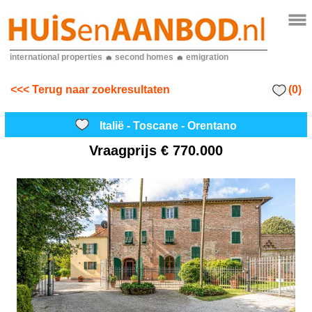
international properties
second homes
emigration
(0)
<<< Terug naar zoekresultaten
Italië - Toscane - Orentano
Vraagprijs
€ 770.000