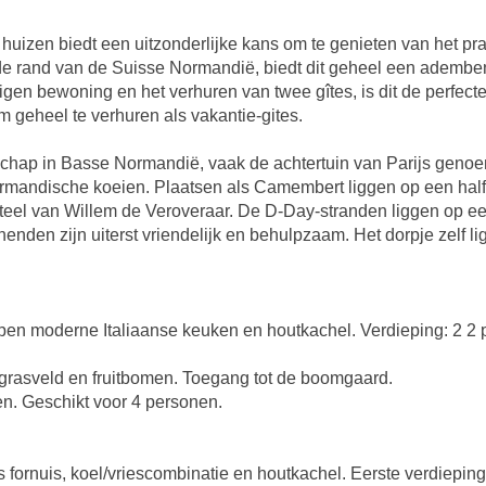
huizen biedt een uitzonderlijke kans om te genieten van het p
 de rand van de Suisse Normandië, biedt dit geheel een adembe
gen bewoning en het verhuren van twee gîtes, is dit de perfect
 geheel te verhuren als vakantie-gites.
chap in Basse Normandië, vaak de achtertuin van Parijs genoe
ndische koeien. Plaatsen als Camembert liggen op een half uu
teel van Willem de Veroveraar. De D-Day-stranden liggen op een
den zijn uiterst vriendelijk en behulpzaam. Het dorpje zelf lig
open moderne Italiaanse keuken en houtkachel. Verdieping: 2 
, grasveld en fruitbomen. Toegang tot de boomgaard.
len. Geschikt voor 4 personen.
 fornuis, koel/vriescombinatie en houtkachel. Eerste verdiepin