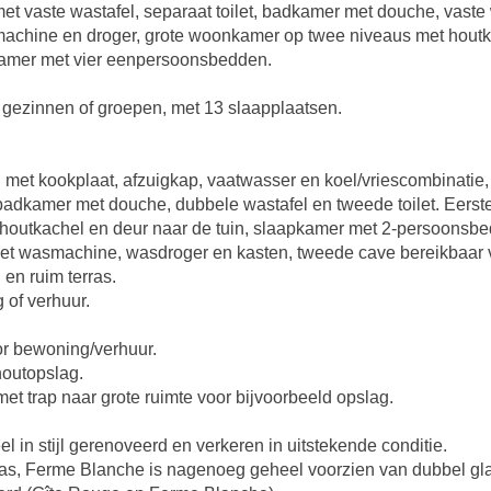
 vaste wastafel, separaat toilet, badkamer met douche, vaste 
machine en droger, grote woonkamer op twee niveaus met houtk
amer met vier eenpersoonsbedden.
 gezinnen of groepen, met 13 slaapplaatsen.
 met kookplaat, afzuigkap, vaatwasser en koel/vriescombinatie,
n badkamer met douche, dubbele wastafel en tweede toilet. Eers
outkachel en deur naar de tuin, slaapkamer met 2-persoonsbed
met wasmachine, wasdroger en kasten, tweede cave bereikbaar v
 en ruim terras.
 of verhuur.
r bewoning/verhuur.
houtopslag.
t trap naar grote ruimte voor bijvoorbeeld opslag.
l in stijl gerenoveerd en verkeren in uitstekende conditie.
glas, Ferme Blanche is nagenoeg geheel voorzien van dubbel gl