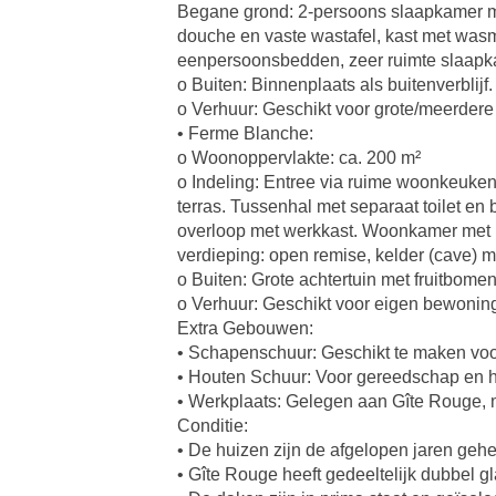
Begane grond: 2-persoons slaapkamer met
douche en vaste wastafel, kast met was
eenpersoonsbedden, zeer ruimte slaapk
o Buiten: Binnenplaats als buitenverblijf.
o Verhuur: Geschikt voor grote/meerdere
• Ferme Blanche:
o Woonoppervlakte: ca. 200 m²
o Indeling: Entree via ruime woonkeuken
terras. Tussenhal met separaat toilet e
overloop met werkkast. Woonkamer met h
verdieping: open remise, kelder (cave) 
o Buiten: Grote achtertuin met fruitbomen
o Verhuur: Geschikt voor eigen bewoning
Extra Gebouwen:
• Schapenschuur: Geschikt te maken voo
• Houten Schuur: Voor gereedschap en 
• Werkplaats: Gelegen aan Gîte Rouge, me
Conditie:
• De huizen zijn de afgelopen jaren gehee
• Gîte Rouge heeft gedeeltelijk dubbel 