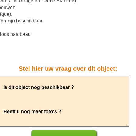
leerd (Gîte Rouge en Ferme Blanche).
ebouwen.
ique).
en zijn beschikbaar.
loos haalbaar.
Stel hier uw vraag over dit object: