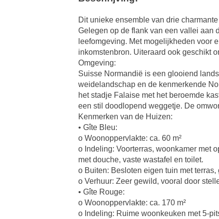
Dit unieke ensemble van drie charmante 
Gelegen op de flank van een vallei aan
leefomgeving. Met mogelijkheden voor ei
inkomstenbron. Uiteraard ook geschikt om
Omgeving:
Suisse Normandië is een glooiend lands
weidelandschap en de kenmerkende Norma
het stadje Falaise met het beroemde kas
een stil doodlopend weggetje. De omwonen
Kenmerken van de Huizen:
• Gîte Bleu:
o Woonoppervlakte: ca. 60 m²
o Indeling: Voorterras, woonkamer met 
met douche, vaste wastafel en toilet.
o Buiten: Besloten eigen tuin met terras
o Verhuur: Zeer gewild, vooral door stel
• Gîte Rouge:
o Woonoppervlakte: ca. 170 m²
o Indeling: Ruime woonkeuken met 5-pits