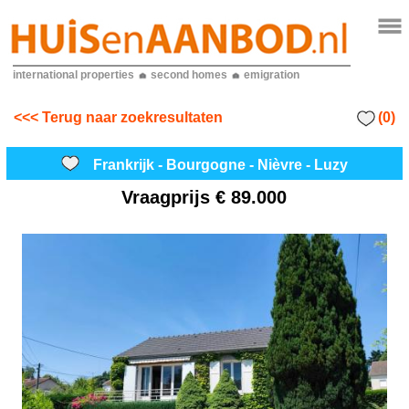
international properties
second homes
emigration
(0)
<<< Terug naar zoekresultaten
Frankrijk - Bourgogne - Nièvre - Luzy
Vraagprijs
€ 89.000