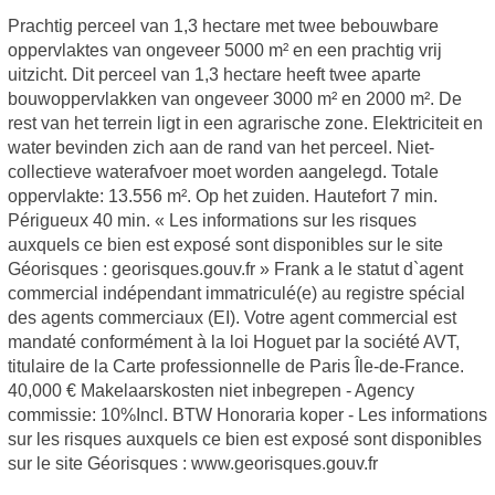
Prachtig perceel van 1,3 hectare met twee bebouwbare
oppervlaktes van ongeveer 5000 m² en een prachtig vrij
uitzicht. Dit perceel van 1,3 hectare heeft twee aparte
bouwoppervlakken van ongeveer 3000 m² en 2000 m². De
rest van het terrein ligt in een agrarische zone. Elektriciteit en
water bevinden zich aan de rand van het perceel. Niet-
collectieve waterafvoer moet worden aangelegd. Totale
oppervlakte: 13.556 m². Op het zuiden. Hautefort 7 min.
Périgueux 40 min. « Les informations sur les risques
auxquels ce bien est exposé sont disponibles sur le site
Géorisques : georisques.gouv.fr » Frank a le statut d`agent
commercial indépendant immatriculé(e) au registre spécial
des agents commerciaux (EI). Votre agent commercial est
mandaté conformément à la loi Hoguet par la société AVT,
titulaire de la Carte professionnelle de Paris Île-de-France.
40,000 € Makelaarskosten niet inbegrepen - Agency
commissie: 10%Incl. BTW Honoraria koper - Les informations
sur les risques auxquels ce bien est exposé sont disponibles
sur le site Géorisques : www.georisques.gouv.fr