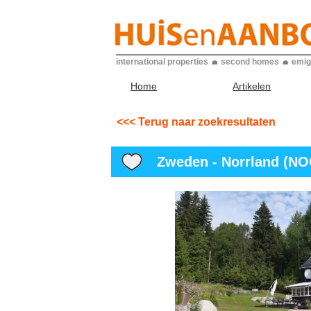
international properties
second homes
emig
Home
Artikelen
<<< Terug naar zoekresultaten
Zweden - Norrland (NOO