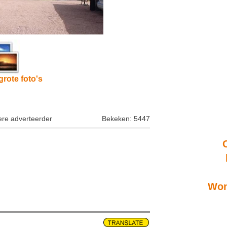
grote foto's
iere adverteerder
Bekeken: 5447
Won