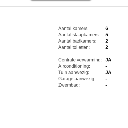
Aantal kamers:
6
Aantal slaapkamers:
5
Aantal badkamers:
2
Aantal toiletten:
2
Centrale verwarming:
JA
Airconditioning:
-
Tuin aanwezig:
JA
Garage aanwezig:
-
Zwembad:
-