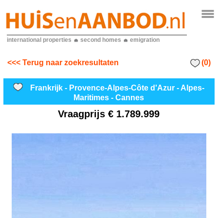
international properties
second homes
emigration
(0)
<<< Terug naar zoekresultaten
Frankrijk - Provence-Alpes-Côte d'Azur - Alpes-
Maritimes - Cannes
Vraagprijs
€ 1.789.999