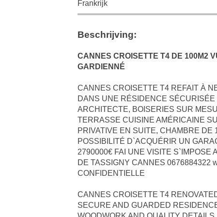
Frankrijk
Beschrijving:
CANNES CROISETTE T4 DE 100M2
GARDIENNÉ
CANNES CROISETTE T4 REFAIT À N
DANS UNE RÉSIDENCE SÉCURISÉE 
ARCHITECTE, BOISERIES SUR MESUR
TERRASSE CUISINE AMÉRICAINE S
PRIVATIVE EN SUITE, CHAMBRE DE 
POSSIBILITÉ D`ACQUÉRIR UN GARA
2790000€ FAI UNE VISITE S`IMPOS
DE TASSIGNY CANNES 0676884322 ww
CONFIDENTIELLE
CANNES CROISETTE T4 RENOVATED 1
SECURE AND GUARDED RESIDENCE 
WOODWORK AND QUALITY DETAILS, 