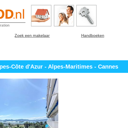
ration
Zoek een makelaar
Handboeken
pes-Côte d'Azur - Alpes-Maritimes - Cannes