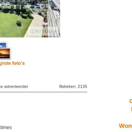
grote foto's
ke adverteerder
Bekeken: 2135
Wone
itimes