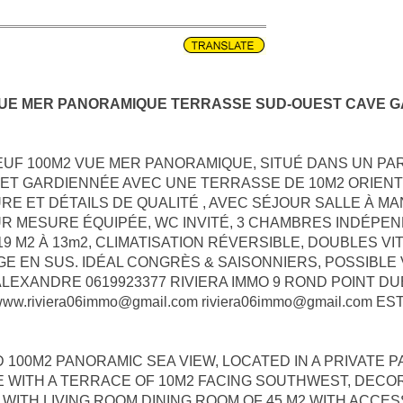
 VUE MER PANORAMIQUE TERRASSE SUD-OUEST CAVE 
EUF 100M2 VUE MER PANORAMIQUE, SITUÉ DANS UN PAR
ET GARDIENNÉE AVEC UNE TERRASSE DE 10M2 ORIENT
E ET DÉTAILS DE QUALITÉ , AVEC SÉJOUR SALLE À MA
UR MESURE ÉQUIPÉE, WC INVITÉ, 3 CHAMBRES INDÉPE
19 M2 À 13m2, CLIMATISATION RÉVERSIBLE, DOUBLES V
GE EN SUS. IDÉAL CONGRÈS & SAISONNIERS, POSSIBLE
E ALEXANDRE 0619923377 RIVIERA IMMO 9 ROND POINT D
w.riviera06immo@gmail.com riviera06immo@gmail.com E
00M2 PANORAMIC SEA VIEW, LOCATED IN A PRIVATE PAR
WITH A TERRACE OF 10M2 FACING SOUTHWEST, DECOR
WITH LIVING ROOM DINING ROOM OF 45 M2 WITH ACCE