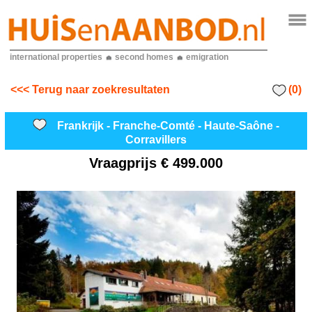
international properties
second homes
emigration
(0)
<<< Terug naar zoekresultaten
Frankrijk - Franche-Comté - Haute-Saône -
Corravillers
Vraagprijs
€ 499.000