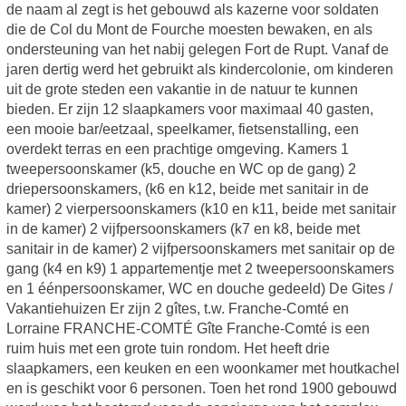
de naam al zegt is het gebouwd als kazerne voor soldaten
die de Col du Mont de Fourche moesten bewaken, en als
ondersteuning van het nabij gelegen Fort de Rupt. Vanaf de
jaren dertig werd het gebruikt als kindercolonie, om kinderen
uit de grote steden een vakantie in de natuur te kunnen
bieden. Er zijn 12 slaapkamers voor maximaal 40 gasten,
een mooie bar/eetzaal, speelkamer, fietsenstalling, een
overdekt terras en een prachtige omgeving. Kamers 1
tweepersoonskamer (k5, douche en WC op de gang) 2
driepersoonskamers, (k6 en k12, beide met sanitair in de
kamer) 2 vierpersoonskamers (k10 en k11, beide met sanitair
in de kamer) 2 vijfpersoonskamers (k7 en k8, beide met
sanitair in de kamer) 2 vijfpersoonskamers met sanitair op de
gang (k4 en k9) 1 appartementje met 2 tweepersoonskamers
en 1 éénpersoonskamer, WC en douche gedeeld) De Gites /
Vakantiehuizen Er zijn 2 gîtes, t.w. Franche-Comté en
Lorraine FRANCHE-COMTÉ Gîte Franche-Comté is een
ruim huis met een grote tuin rondom. Het heeft drie
slaapkamers, een keuken en een woonkamer met houtkachel
en is geschikt voor 6 personen. Toen het rond 1900 gebouwd