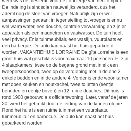
werd was het bestemd voor de concierge van het complex.
De indeling is sindsdien nauwelijks veranderd, dus het
ademt nog de sfeer van vroeger. Natuurlijk zijn er wel
aanpassingen gedaan; in tegenstelling tot vroeger is er nu
wel warm water, een douche, centrale verwarming en zijn er
apparaten als een magnetron en vaatwasser. De tuin heeft
veel privacy. Er is tuinmeubilair, een waslijn, vuurplaats en
een barbeque. De auto kan naast het huis geparkeerd
worden. VAKANTIEHUIS LORRAINE De gîte Lorraine is een
groot huis wat geschikt is voor maximaal 10 personen. Er zijn
4 slaapkamers; twee op de begane grond met in elk een
tweepersoonsbed, twee op de verdieping met in de ene 2
enkele bedden en in de andere 4. Verder is er de woonkamer
met open keuken en houtkachel, twee toiletten (eentje
beneden en eentje boven) en 12 ruime douches. Dit huis is
rond 1900 gebouwd als officierswoning. Later, vanaf de jaren
30, werd het gebruikt door de leiding van de kindercolonie.
Rond het huis is een ruime tuin met een vuurplaats,
tuinmeubilair en barbecue. De auto kan naast het huis
geparkeerd worden.