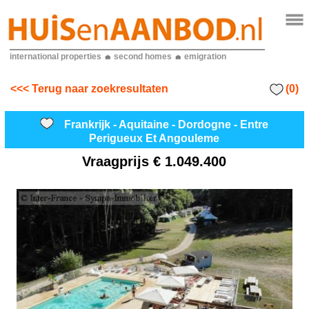
international properties
second homes
emigration
(0)
<<< Terug naar zoekresultaten
Frankrijk - Aquitaine - Dordogne - Entre
Perigueux Et Angouleme
Vraagprijs
€ 1.049.400