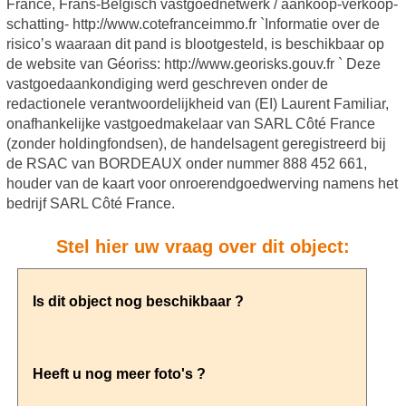
France, Frans-Belgisch vastgoednetwerk / aankoop-verkoop-
schatting- http://www.cotefranceimmo.fr `Informatie over de
risico’s waaraan dit pand is blootgesteld, is beschikbaar op
de website van Géoriss: http://www.georisks.gouv.fr ` Deze
vastgoedaankondiging werd geschreven onder de
redactionele verantwoordelijkheid van (EI) Laurent Familiar,
onafhankelijke vastgoedmakelaar van SARL Côté France
(zonder holdingfondsen), de handelsagent geregistreerd bij
de RSAC van BORDEAUX onder nummer 888 452 661,
houder van de kaart voor onroerendgoedwerving namens het
bedrijf SARL Côté France.
Stel hier uw vraag over dit object: