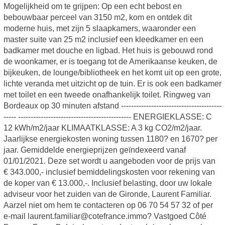
Mogelijkheid om te grijpen: Op een echt bebost en
bebouwbaar perceel van 3150 m2, kom en ontdek dit
moderne huis, met zijn 5 slaapkamers, waaronder een
master suite van 25 m2 inclusief een kleedkamer en een
badkamer met douche en ligbad. Het huis is gebouwd rond
de woonkamer, er is toegang tot de Amerikaanse keuken, de
bijkeuken, de lounge/bibliotheek en het komt uit op een grote,
lichte veranda met uitzicht op de tuin. Er is ook een badkamer
met toilet en een tweede onafhankelijk toilet. Ringweg van
Bordeaux op 30 minuten afstand ----------------------------------------
----- --------------------------------------------- ENERGIEKLASSE: C
12 kWh/m2/jaar KLIMAATKLASSE: A 3 kg CO2/m2/jaar.
Jaarlijkse energiekosten woning tussen 1180? en 1670? per
jaar. Gemiddelde energieprijzen geïndexeerd vanaf
01/01/2021. Deze set wordt u aangeboden voor de prijs van
€ 343.000,- inclusief bemiddelingskosten voor rekening van
de koper van € 13.000,-. Inclusief belasting, door uw lokale
adviseur voor het zuiden van de Gironde, Laurent Familiar.
Aarzel niet om hem te contacteren op 06 70 54 57 32 of per
e-mail laurent.familiar@cotefrance.immo? Vastgoed Côté