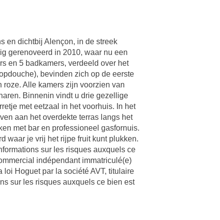
en dichtbij Alençon, in de streek
ig gerenoveerd in 2010, waar nu een
rs en 5 badkamers, verdeeld over het
opdouche), bevinden zich op de eerste
n roze. Alle kamers zijn voorzien van
aren. Binnenin vindt u drie gezellige
tje met eetzaal in het voorhuis. In het
oeven aan het overdekte terras langs het
uken met bar en professioneel gasfornuis.
ar je vrij het rijpe fruit kunt plukken.
nformations sur les risques auxquels ce
 commercial indépendant immatriculé(e)
oi Hoguet par la société AVT, titulaire
ns sur les risques auxquels ce bien est