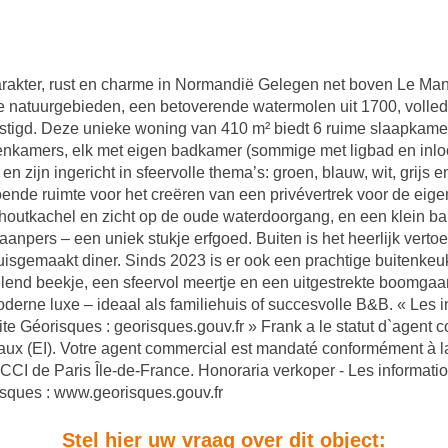
kter, rust en charme in Normandië Gelegen net boven Le Mans 
 natuurgebieden, een betoverende watermolen uit 1700, volled
estigd. Deze unieke woning van 410 m² biedt 6 ruime slaapkame
tenkamers, elk met eigen badkamer (sommige met ligbad en inlo
 zijn ingericht in sfeervolle thema’s: groen, blauw, wit, grijs e
ende ruimte voor het creëren van een privévertrek voor de eigen
utkachel en zicht op de oude waterdoorgang, en een klein barre
graanpers – een uniek stukje erfgoed. Buiten is het heerlijk vert
n huisgemaakt diner. Sinds 2023 is er ook een prachtige buitenke
d beekje, een sfeervol meertje en een uitgestrekte boomgaard wa
oderne luxe – ideaal als familiehuis of succesvolle B&B. « Les i
site Géorisques : georisques.gouv.fr » Frank a le statut d`agent
ux (EI). Votre agent commercial est mandaté conformément à la l
CCI de Paris Île-de-France. Honoraria verkoper - Les informatio
isques : www.georisques.gouv.fr
Stel hier uw vraag over dit object: