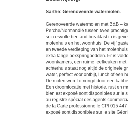
Sarthe: Gerenoveerde watermolen
.
Gerenoveerde watermolen met B&B – kara
Perche/Normandië tussen twee prachtige
succesvolle bed and breakfast in is gev
molenhuis en het woonhuis. De vijf gas
en tweede verdieping van het molenhuis en
extra lange boxspringbedden. Er is voldo
woonkamers, een ruime leefkeuken met ho
achterhuis staat nog altijd de originele 
water, perfect voor ontbijt, lunch of ee
De molen wordt omringd door een kabbelen
Een droomlocatie met historie, rust en m
bien est exposé sont disponibles sur le 
au registre spécial des agents commercia
de la Carte professionnelle CPI 015 447 
exposé sont disponibles sur le site Géor