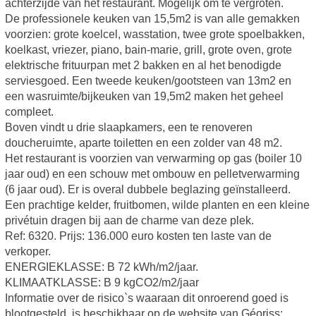
achterzijde van het restaurant. Mogelijk om te vergroten.
De professionele keuken van 15,5m2 is van alle gemakken
voorzien: grote koelcel, wasstation, twee grote spoelbakken,
koelkast, vriezer, piano, bain-marie, grill, grote oven, grote
elektrische frituurpan met 2 bakken en al het benodigde
serviesgoed. Een tweede keuken/gootsteen van 13m2 en
een wasruimte/bijkeuken van 19,5m2 maken het geheel
compleet.
Boven vindt u drie slaapkamers, een te renoveren
doucheruimte, aparte toiletten en een zolder van 48 m2.
Het restaurant is voorzien van verwarming op gas (boiler 10
jaar oud) en een schouw met ombouw en pelletverwarming
(6 jaar oud). Er is overal dubbele beglazing geïnstalleerd.
Een prachtige kelder, fruitbomen, wilde planten en een kleine
privétuin dragen bij aan de charme van deze plek.
Ref: 6320. Prijs: 136.000 euro kosten ten laste van de
verkoper.
ENERGIEKLASSE: B 72 kWh/m2/jaar.
KLIMAATKLASSE: B 9 kgCO2/m2/jaar
Informatie over de risico`s waaraan dit onroerend goed is
blootgesteld, is beschikbaar op de website van Géoriss: