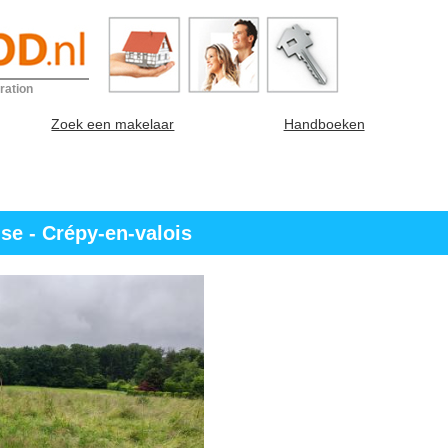
ration
Zoek een makelaar
Handboeken
se - Crépy-en-valois