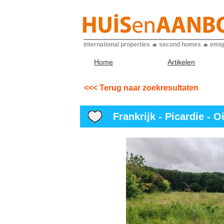
international properties
second homes
emig
Home
Artikelen
<<< Terug naar zoekresultaten
Frankrijk - Picardie - Oi