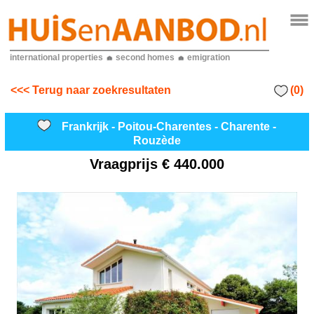
international properties
second homes
emigration
(0)
<<< Terug naar zoekresultaten
Frankrijk - Poitou-Charentes - Charente -
Rouzède
Vraagprijs
€ 440.000