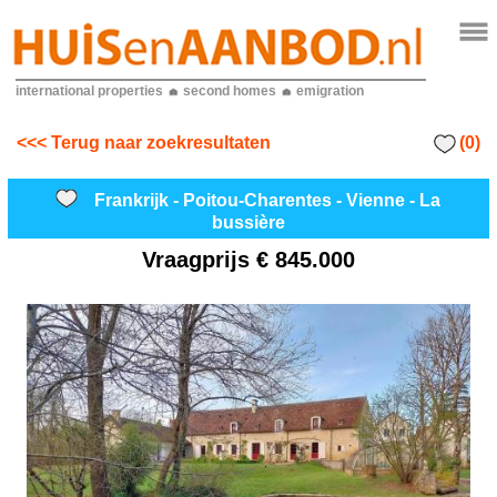
international properties
second homes
emigration
(0)
<<< Terug naar zoekresultaten
Frankrijk - Poitou-Charentes - Vienne - La
bussière
Vraagprijs
€ 845.000