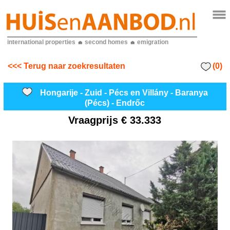
international properties
second homes
emigration
(0)
<<< Terug naar zoekresultaten
Hongarije - Zuid - Pécs en Villány - Baranya
(Pécs) - Endrőc
Vraagprijs
€ 33.333