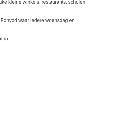
euke kleine winkels, restaurants, scholen
ar Fonyód waar iedere woensdag en
aton.