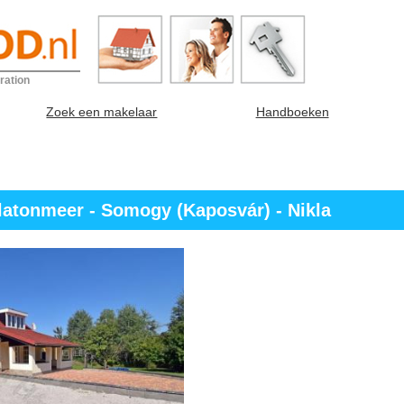
ration
Zoek een makelaar
Handboeken
atonmeer - Somogy (Kaposvár) - Nikla