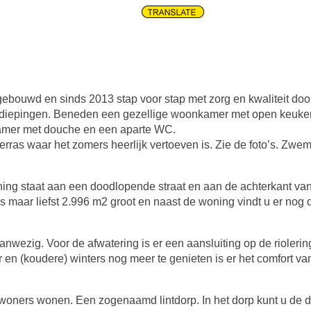
gebouwd en sinds 2013 stap voor stap met zorg en kwaliteit do
diepingen. Beneden een gezellige woonkamer met open keuken
mer met douche en een aparte WC.
rras waar het zomers heerlijk vertoeven is. Zie de foto’s. Zwem
ning staat aan een doodlopende straat en aan de achterkant va
s maar liefst 2.996 m2 groot en naast de woning vindt u er nog d
aanwezig. Voor de afwatering is er een aansluiting op de rioleri
n (koudere) winters nog meer te genieten is er het comfort van
inwoners wonen. Een zogenaamd lintdorp. In het dorp kunt u de