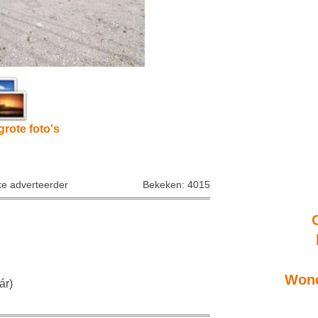
grote foto's
ke adverteerder
Bekeken: 4015
Wone
ár)