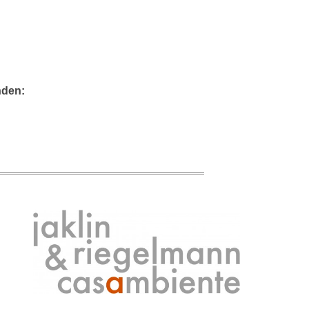
nden: