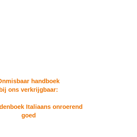
Onmisbaar handboek
bij ons verkrijgbaar:
enboek Italiaans onroerend
goed