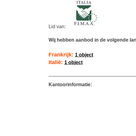
Lid van:
Wij hebben aanbod in de volgende la
Frankrijk:
1 object
Italië:
1 object
Kantoorinformatie: