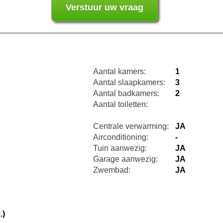
Aantal kamers:
1
Aantal slaapkamers:
3
Aantal badkamers:
2
Aantal toiletten:
Centrale verwarming:
JA
Airconditioning:
-
Tuin aanwezig:
JA
Garage aanwezig:
JA
Zwembad:
JA
.)