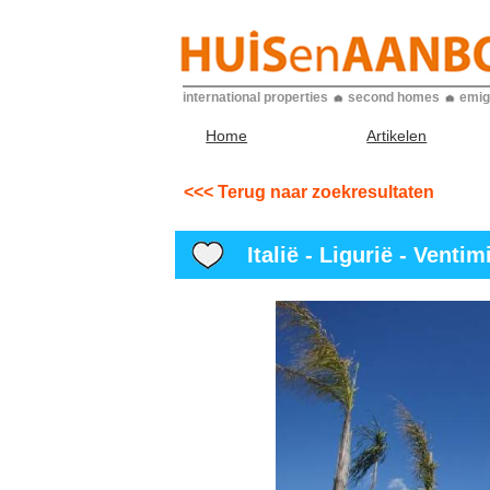
international properties
second homes
emig
Home
Artikelen
<<< Terug naar zoekresultaten
Italië - Ligurië - Ventim