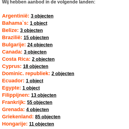
Wij hebben aanbod in de volgende landen:
Argentinië:
3 objecten
Bahama`s:
1 object
Belize:
3 objecten
Brazilië:
15 objecten
Bulgarije:
24 objecten
Canada:
3 objecten
Costa Rica:
2 objecten
Cyprus:
18 objecten
Dominic. republiek:
2 objecten
Ecuador:
1 object
Egypte:
1 object
Filippijnen:
13 objecten
Frankrijk:
55 objecten
Grenada:
4 objecten
Griekenland:
85 objecten
Hongarije:
11 objecten