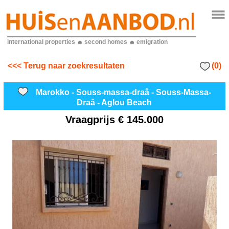
international properties
second homes
emigration
(0)
<<< Terug naar zoekresultaten
Marokko - Souss-massa-draâ - Souss-Massa-
Draâ - Aglou Beach
Vraagprijs
€ 145.000