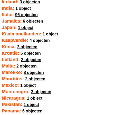
Ierland:
3 objecten
India:
1 object
Italië:
96 objecten
Jamaica:
6 objecten
Japan:
1 object
Kaaimaneilanden:
1 object
Kaapverdië:
4 objecten
Kenia:
3 objecten
Kroatië:
6 objecten
Letland:
2 objecten
Malta:
2 objecten
Marokko:
8 objecten
Mauritius:
2 objecten
Mexico:
1 object
Montenegro:
3 objecten
Nicaragua:
1 object
Pakistan:
1 object
Panama:
6 objecten