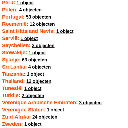
Peru:
1 object
Polen:
4 objecten
Portugal:
53 objecten
Roemenië:
12 objecten
Saint Kitts and Nevis:
1 object
Servië:
1 object
Seychellen:
3 objecten
Slowakije:
1 object
Spanje:
63 objecten
Sri Lanka:
4 objecten
Tanzania:
1 object
Thailand:
12 objecten
Tunesië:
1 object
Turkije:
2 objecten
Verenigde Arabische Emiraten:
3 objecten
Verenigde Staten:
1 object
Zuid-Afrika:
24 objecten
Zweden:
1 object