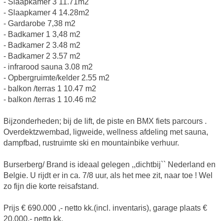
- Slaapkamer 3 11.71m2
- Slaapkamer 4 14.28m2
- Gardarobe 7,38 m2
- Badkamer 1 3,48 m2
- Badkamer 2 3.48 m2
- Badkamer 2 3.57 m2
- infrarood sauna 3.08 m2
- Opbergruimte/kelder 2.55 m2
- balkon /terras 1 10.47 m2
- balkon /terras 1 10.46 m2
Bijzonderheden; bij de lift, de piste en BMX fiets parcours .
Overdektzwembad, ligweide, wellness afdeling met sauna,
dampfbad, rustruimte ski en mountainbike verhuur.
Burserberg/ Brand is ideaal gelegen ,,dichtbij`` Nederland en
Belgie. U rijdt er in ca. 7/8 uur, als het mee zit, naar toe ! Wel
zo fijn die korte reisafstand.
Prijs € 690.000 ,- netto kk.(incl. inventaris), garage plaats €
20.000,- netto kk.