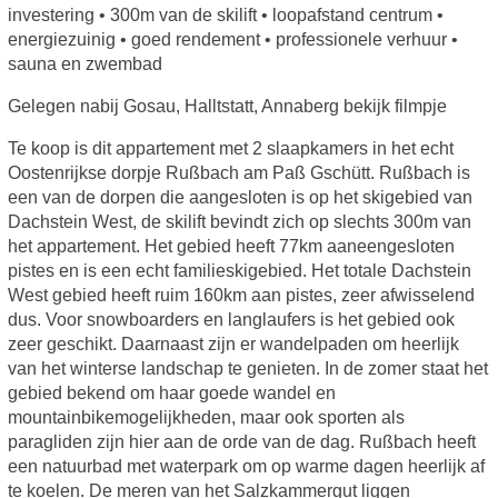
investering • 300m van de skilift • loopafstand centrum •
energiezuinig • goed rendement • professionele verhuur •
sauna en zwembad
Gelegen nabij Gosau, Halltstatt, Annaberg bekijk filmpje
Te koop is dit appartement met 2 slaapkamers in het echt
Oostenrijkse dorpje Rußbach am Paß Gschütt. Rußbach is
een van de dorpen die aangesloten is op het skigebied van
Dachstein West, de skilift bevindt zich op slechts 300m van
het appartement. Het gebied heeft 77km aaneengesloten
pistes en is een echt familieskigebied. Het totale Dachstein
West gebied heeft ruim 160km aan pistes, zeer afwisselend
dus. Voor snowboarders en langlaufers is het gebied ook
zeer geschikt. Daarnaast zijn er wandelpaden om heerlijk
van het winterse landschap te genieten. In de zomer staat het
gebied bekend om haar goede wandel en
mountainbikemogelijkheden, maar ook sporten als
paragliden zijn hier aan de orde van de dag. Rußbach heeft
een natuurbad met waterpark om op warme dagen heerlijk af
te koelen. De meren van het Salzkammergut liggen