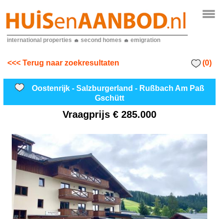
international properties
second homes
emigration
(0)
<<< Terug naar zoekresultaten
Oostenrijk - Salzburgerland - Rußbach Am Paß
Gschütt
Vraagprijs
€ 285.000