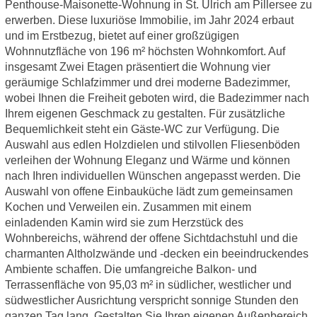
Penthouse-Maisonette-Wohnung in St. Ulrich am Pillersee zu
erwerben. Diese luxuriöse Immobilie, im Jahr 2024 erbaut
und im Erstbezug, bietet auf einer großzügigen
Wohnnutzfläche von 196 m² höchsten Wohnkomfort. Auf
insgesamt Zwei Etagen präsentiert die Wohnung vier
geräumige Schlafzimmer und drei moderne Badezimmer,
wobei Ihnen die Freiheit geboten wird, die Badezimmer nach
Ihrem eigenen Geschmack zu gestalten. Für zusätzliche
Bequemlichkeit steht ein Gäste-WC zur Verfügung. Die
Auswahl aus edlen Holzdielen und stilvollen Fliesenböden
verleihen der Wohnung Eleganz und Wärme und können
nach Ihren individuellen Wünschen angepasst werden. Die
Auswahl von offene Einbauküche lädt zum gemeinsamen
Kochen und Verweilen ein. Zusammen mit einem
einladenden Kamin wird sie zum Herzstück des
Wohnbereichs, während der offene Sichtdachstuhl und die
charmanten Altholzwände und -decken ein beeindruckendes
Ambiente schaffen. Die umfangreiche Balkon- und
Terrassenfläche von 95,03 m² in südlicher, westlicher und
südwestlicher Ausrichtung verspricht sonnige Stunden den
ganzen Tag lang. Gestalten Sie Ihren eigenen Außenbereich