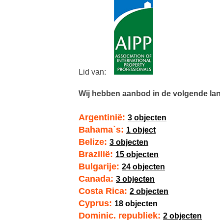
Lid van:
Wij hebben aanbod in de volgende la
Argentinië:
3 objecten
Bahama`s:
1 object
Belize:
3 objecten
Brazilië:
15 objecten
Bulgarije:
24 objecten
Canada:
3 objecten
Costa Rica:
2 objecten
Cyprus:
18 objecten
Dominic. republiek:
2 objecten