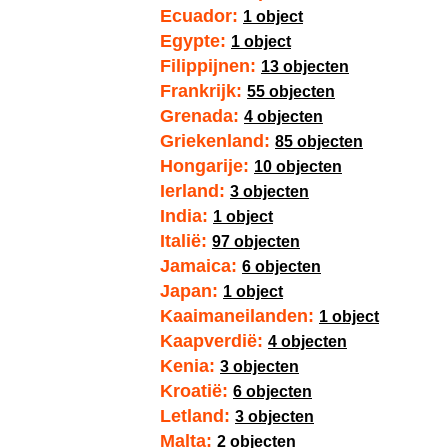
Ecuador:
1 object
Egypte:
1 object
Filippijnen:
13 objecten
Frankrijk:
55 objecten
Grenada:
4 objecten
Griekenland:
85 objecten
Hongarije:
10 objecten
Ierland:
3 objecten
India:
1 object
Italië:
97 objecten
Jamaica:
6 objecten
Japan:
1 object
Kaaimaneilanden:
1 object
Kaapverdië:
4 objecten
Kenia:
3 objecten
Kroatië:
6 objecten
Letland:
3 objecten
Malta:
2 objecten