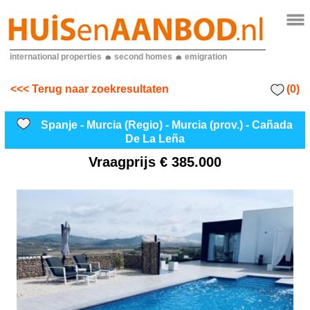
international properties
second homes
emigration
(0)
<<< Terug naar zoekresultaten
Spanje - Murcia (Regio) - Murcia (prov.) - Cañada
De La Leña
Vraagprijs
€ 385.000