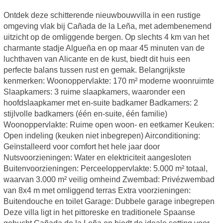
Ontdek deze schitterende nieuwbouwvilla in een rustige
omgeving vlak bij Cañada de la Leña, met adembenemend
uitzicht op de omliggende bergen. Op slechts 4 km van het
charmante stadje Algueña en op maar 45 minuten van de
luchthaven van Alicante en de kust, biedt dit huis een
perfecte balans tussen rust en gemak. Belangrijkste
kenmerken: Woonoppervlakte: 170 m² moderne woonruimte
Slaapkamers: 3 ruime slaapkamers, waaronder een
hoofdslaapkamer met en-suite badkamer Badkamers: 2
stijlvolle badkamers (één en-suite, één familie)
Woonoppervlakte: Ruime open woon- en eetkamer Keuken:
Open indeling (keuken niet inbegrepen) Airconditioning:
Geïnstalleerd voor comfort het hele jaar door
Nutsvoorzieningen: Water en elektriciteit aangesloten
Buitenvoorzieningen: Perceeloppervlakte: 5.000 m² totaal,
waarvan 3.000 m² veilig omheind Zwembad: Privézwembad
van 8x4 m met omliggend terras Extra voorzieningen:
Buitendouche en toilet Garage: Dubbele garage inbegrepen
Deze villa ligt in het pittoreske en traditionele Spaanse