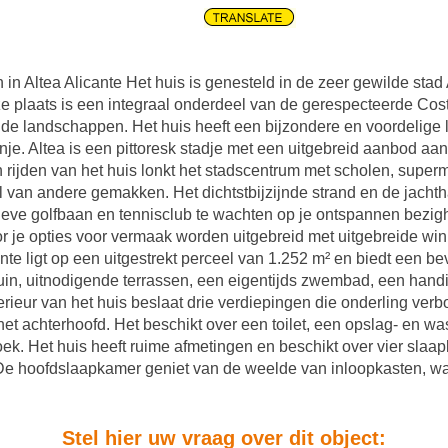
 in Altea Alicante Het huis is genesteld in de zeer gewilde stad
ze plaats is een integraal onderdeel van de gerespecteerde Co
nde landschappen. Het huis heeft een bijzondere en voordelige 
nje. Altea is een pittoresk stadje met een uitgebreid aanbod aan
en rijden van het huis lonkt het stadscentrum met scholen, supe
l van andere gemakken. Het dichtstbijzijnde strand en de jacht
sieve golfbaan en tennisclub te wachten op je ontspannen bezigh
or je opties voor vermaak worden uitgebreid met uitgebreide wi
ante ligt op een uitgestrekt perceel van 1.252 m² en biedt een be
uin, uitnodigende terrassen, een eigentijds zwembad, een hand
erieur van het huis beslaat drie verdiepingen die onderling verb
in het achterhoofd. Het beschikt over een toilet, een opslag- en
. Het huis heeft ruime afmetingen en beschikt over vier slaap
De hoofdslaapkamer geniet van de weelde van inloopkasten, wa
Stel hier uw vraag over dit object: