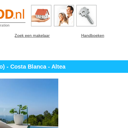
ration
Zoek een makelaar
Handboeken
) - Costa Blanca - Altea