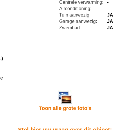
Centrale verwarming:
-
Airconditioning:
-
Tuin aanwezig:
JA
Garage aanwezig:
JA
Zwembad:
JA
.)
je
Toon alle grote foto's
Stel hier uw vraag over dit object: