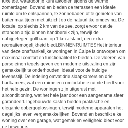
luxe toe, waardoor je kunt afkoelen tijdens de warme
zomerdagen. Bovendien bieden de terrassen een ideale
ruimte om te ontspannen, te zonnebaden of te genieten van
buitenmaaltijden met uitzicht op de natuurlijke omgeving. De
locatie, op slechts 2 km van de zee, zorgt ervoor dat de
stranden altijd binnen handbereik zijn, terwijl de
nabijgelegen golfbaan, op 1 km afstand, een extra
recreatiemogelijkheid biedt.BINNENRUIMTESHet interieur
van deze onafhankelijke woningen in Calpe is ontworpen om
maximaal comfort en functionaliteit te bieden. De vloeren van
porseleinen tegels geven een moderne uitstraling en zijn
gemakkelijk te onderhouden, ideaal voor de huidige
levensstijl. De indeling omvat drie slaapkamers en drie
badkamers, wat een ruime en comfortabele ruimte biedt voor
het hele gezin. De woningen zijn uitgerust met
airconditioning, wat het hele jaar door een aangename sfeer
garandeert. Ingebouwde kasten bieden praktische en
elegante opbergoplossingen, terwijl moderne apparaten het
dagelijks leven vergemakkelijken. Bovendien beschikt elke
woning over een garage, wat gemak en veiligheid biedt voor
de bewoners.