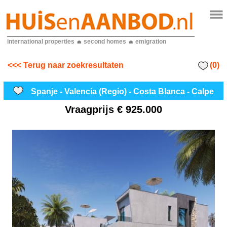
international properties
second homes
emigration
(0)
<<< Terug naar zoekresultaten
Spanje - Valencia (Regio) - Costa Blanca - Calpe
Vraagprijs
€ 925.000