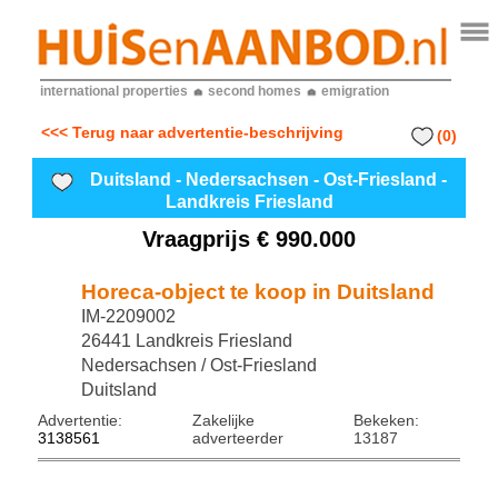
international properties
second homes
emigration
<<< Terug naar advertentie-beschrijving
(0)
Duitsland - Nedersachsen - Ost-Friesland -
Landkreis Friesland
Vraagprijs € 990.000
Horeca-object te koop in Duitsland
IM-2209002
26441 Landkreis Friesland
Nedersachsen / Ost-Friesland
Duitsland
Advertentie:
Zakelijke
Bekeken:
3138561
adverteerder
13187