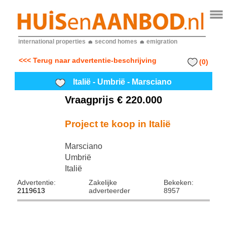
international properties
second homes
emigration
<<< Terug naar advertentie-beschrijving
(0)
Italië - Umbrië - Marsciano
Vraagprijs € 220.000
Project te koop in Italië
Marsciano
Umbrië
Italië
Advertentie:
Zakelijke
Bekeken:
2119613
adverteerder
8957