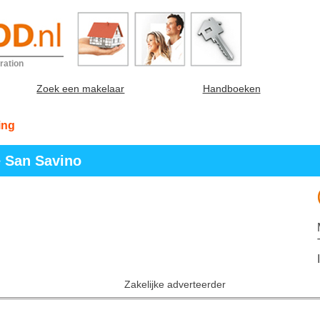
ration
Zoek een makelaar
Handboeken
ing
e San Savino
Zakelijke adverteerder