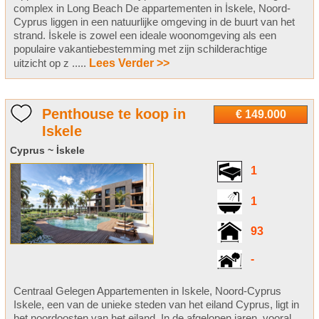
complex in Long Beach De appartementen in İskele, Noord-
Cyprus liggen in een natuurlijke omgeving in de buurt van het
strand. İskele is zowel een ideale woonomgeving als een
populaire vakantiebestemming met zijn schilderachtige
uitzicht op z .....
Lees Verder >>
Penthouse te koop in
€ 149.000
Iskele
Cyprus ~ İskele
1
1
93
-
Centraal Gelegen Appartementen in Iskele, Noord-Cyprus
Iskele, een van de unieke steden van het eiland Cyprus, ligt in
het noordoosten van het eiland. In de afgelopen jaren, vooral