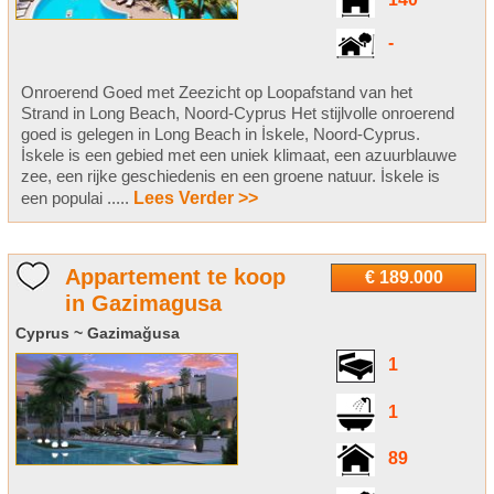
140
-
Onroerend Goed met Zeezicht op Loopafstand van het
Strand in Long Beach, Noord-Cyprus Het stijlvolle onroerend
goed is gelegen in Long Beach in İskele, Noord-Cyprus.
İskele is een gebied met een uniek klimaat, een azuurblauwe
zee, een rijke geschiedenis en een groene natuur. İskele is
een populai .....
Lees Verder >>
Appartement te koop
€ 189.000
in Gazimagusa
Cyprus ~ Gazimağusa
1
1
89