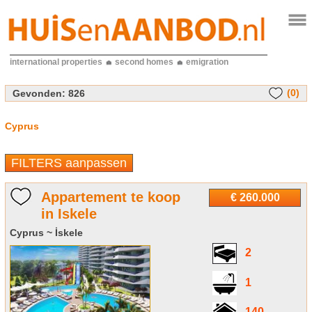
international properties
second homes
emigration
(0)
Gevonden:
826
Cyprus
FILTERS aanpassen
Appartement te koop
€ 260.000
in Iskele
Cyprus ~ İskele
2
1