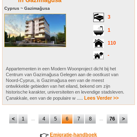
in Gazimagusa
Cyprus ~ Gazimağusa
3
1
110
-
Appartementen in een Modern Woonproject dicht bij het
Centrum van Gazimağusa Gelegen aan de oostkust van
Noord-Cyprus, is Gazimağusa een van de meest
ontwikkelde gebieden van het eiland, bekend om zijn
historische karakter, universiteiten en levendige stadsleven.
Çanakkale, een van de populaire w .....
Lees Verder >>
<
1
4
5
6
7
8
76
>
....
....
👉
Emigratie-handboek