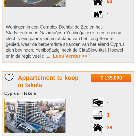
90
-
Woningen in een Complex Dichtbij de Zee en het
Stadscentrum in Gazimağusa Yeniboğaziçi is een regio op
slechts een paar minuten afstand van het Long Beach-
gebied, waar de beroemdste stranden van het eiland Cyprus
zich bevinden. Yeniboğaziçi heeft de CittaSlow-titel. Hoewel
er in de regio veel d .....
Lees Verder >>
Appartement te koop
€ 135.000
in Iskele
Cyprus ~ İskele
-
1
39