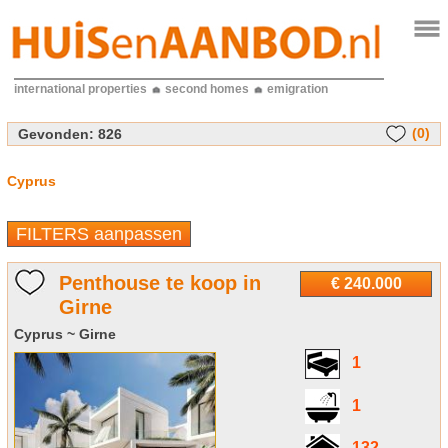
international properties
second homes
emigration
(0)
Gevonden:
826
Cyprus
FILTERS aanpassen
Penthouse te koop in
€ 240.000
Girne
Cyprus ~ Girne
1
1