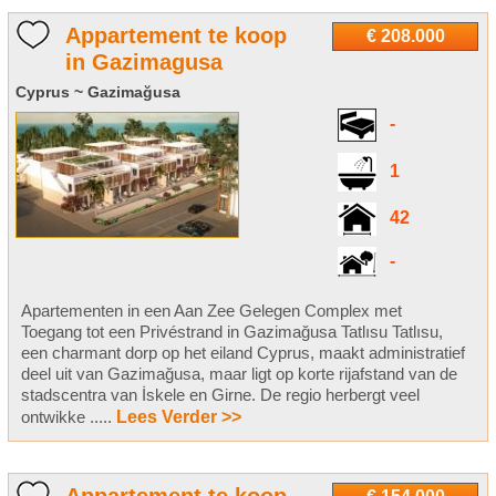
Appartement te koop
€ 208.000
in Gazimagusa
Cyprus ~ Gazimağusa
-
1
42
-
Apartementen in een Aan Zee Gelegen Complex met
Toegang tot een Privéstrand in Gazimağusa Tatlısu Tatlısu,
een charmant dorp op het eiland Cyprus, maakt administratief
deel uit van Gazimağusa, maar ligt op korte rijafstand van de
stadscentra van İskele en Girne. De regio herbergt veel
ontwikke .....
Lees Verder >>