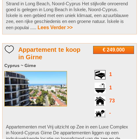
Strand in Long Beach, Noord-Cyprus Het stijlvolle onroerend
goed is gelegen in Long Beach in İskele, Noord-Cyprus.
İskele is een gebied met een uniek klimaat, een azuurblauwe
zee, een rijke geschiedenis en een groene natuur. İskele is
een populai .....
Lees Verder >>
Appartement te koop
€ 249.000
in Girne
Cyprus ~ Girne
1
1
73
-
Appartementen met Vrij uitzicht op Zee in een Luxe Complex
in Noord-Cyprus Girne De appartementen liggen op een
indrukwekkende locatie op loopafstand van de zee en de