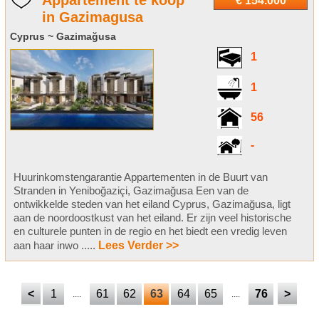
Appartement te koop
€ 154.000
in Gazimagusa
Cyprus ~ Gazimağusa
1
1
56
-
Huurinkomstengarantie Appartementen in de Buurt van
Stranden in Yeniboğaziçi, Gazimağusa Een van de
ontwikkelde steden van het eiland Cyprus, Gazimağusa, ligt
aan de noordoostkust van het eiland. Er zijn veel historische
en culturele punten in de regio en het biedt een vredig leven
aan haar inwo .....
Lees Verder >>
<
1
61
62
63
64
65
76
>
....
....