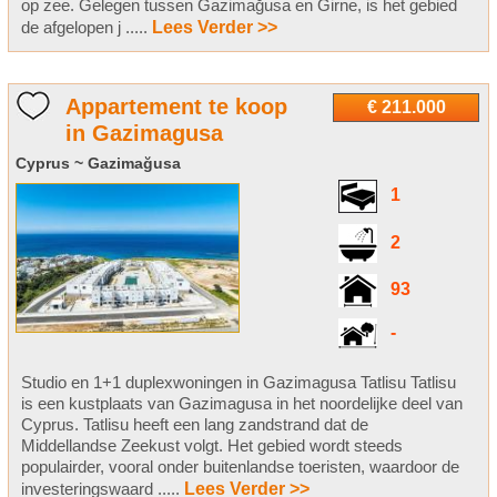
op zee. Gelegen tussen Gazimağusa en Girne, is het gebied
de afgelopen j .....
Lees Verder >>
Appartement te koop
€ 211.000
in Gazimagusa
Cyprus ~ Gazimağusa
1
2
93
-
Studio en 1+1 duplexwoningen in Gazimagusa Tatlisu Tatlisu
is een kustplaats van Gazimagusa in het noordelijke deel van
Cyprus. Tatlisu heeft een lang zandstrand dat de
Middellandse Zeekust volgt. Het gebied wordt steeds
populairder, vooral onder buitenlandse toeristen, waardoor de
investeringswaard .....
Lees Verder >>