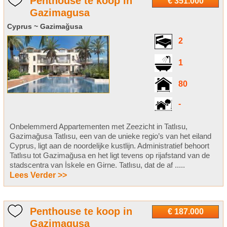
Penthouse te koop in
€ 351.000
Gazimagusa
Cyprus ~ Gazimağusa
2
1
80
-
Onbelemmerd Appartementen met Zeezicht in Tatlısu,
Gazimağusa Tatlısu, een van de unieke regio’s van het eiland
Cyprus, ligt aan de noordelijke kustlijn. Administratief behoort
Tatlısu tot Gazimağusa en het ligt tevens op rijafstand van de
stadscentra van İskele en Girne. Tatlısu, dat de af .....
Lees Verder >>
Penthouse te koop in
€ 187.000
Gazimagusa