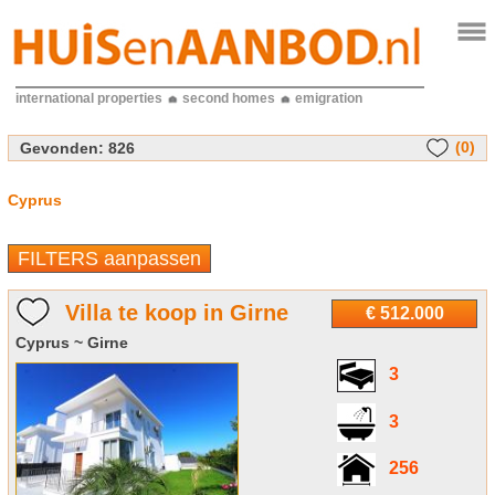
international properties
second homes
emigration
(0)
Gevonden:
826
Cyprus
FILTERS aanpassen
Villa te koop in Girne
€ 512.000
Cyprus ~ Girne
3
3
256