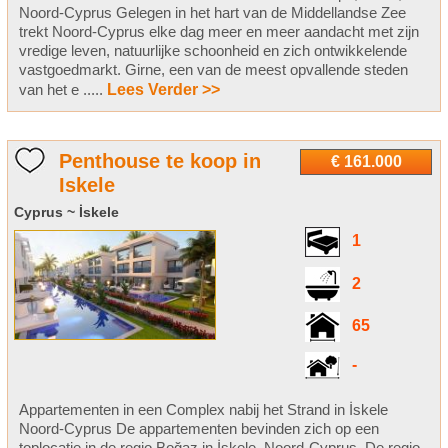
Noord-Cyprus Gelegen in het hart van de Middellandse Zee
trekt Noord-Cyprus elke dag meer en meer aandacht met zijn
vredige leven, natuurlijke schoonheid en zich ontwikkelende
vastgoedmarkt. Girne, een van de meest opvallende steden
van het e .....
Lees Verder >>
Penthouse te koop in
€ 161.000
Iskele
Cyprus ~ İskele
1
2
65
-
Appartementen in een Complex nabij het Strand in İskele
Noord-Cyprus De appartementen bevinden zich op een
toplocatie in de regio Boğaz in İskele, Noord-Cyprus. De regio