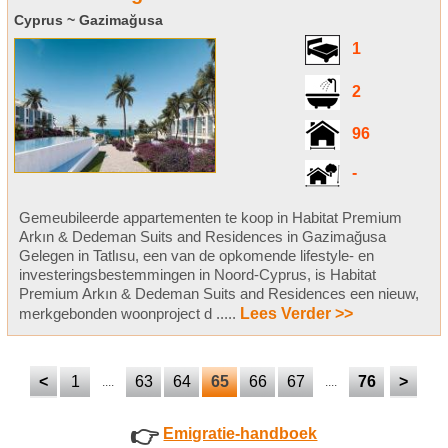
Cyprus ~ Gazimağusa
1
2
96
-
Gemeubileerde appartementen te koop in Habitat Premium
Arkın & Dedeman Suits and Residences in Gazimağusa
Gelegen in Tatlısu, een van de opkomende lifestyle- en
investeringsbestemmingen in Noord-Cyprus, is Habitat
Premium Arkın & Dedeman Suits and Residences een nieuw,
merkgebonden woonproject d .....
Lees Verder >>
<
1
63
64
65
66
67
76
>
....
....
👉
Emigratie-handboek