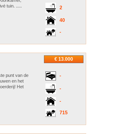
 woonkamer,
tuin. .....
2
40
-
€ 13.000
ste punt van de
-
ouwen en het
oerderij! Het
-
-
715