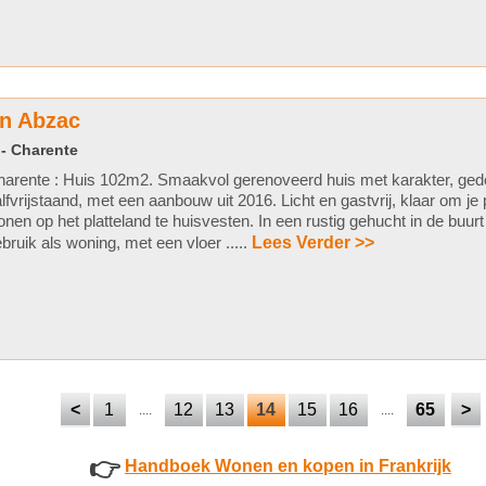
in Abzac
 - Charente
arente : Huis 102m2. Smaakvol gerenoveerd huis met karakter, gedee
lfvrijstaand, met een aanbouw uit 2016. Licht en gastvrij, klaar om je
nen op het platteland te huisvesten. In een rustig gehucht in de buur
bruik als woning, met een vloer .....
Lees Verder >>
<
1
12
13
14
15
16
65
>
....
....
👉
Handboek Wonen en kopen in Frankrijk