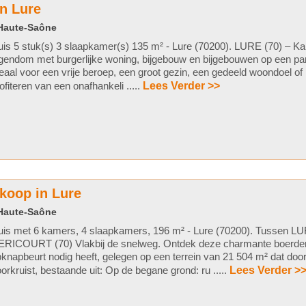
n Lure
 Haute-Saône
is 5 stuk(s) 3 slaapkamer(s) 135 m² - Lure (70200). LURE (70) – Kar
gendom met burgerlijke woning, bijgebouw en bijgebouwen op een pa
eaal voor een vrije beroep, een groot gezin, een gedeeld woondoel of 
ofiteren van een onafhankeli .....
Lees Verder >>
 koop in Lure
 Haute-Saône
uis met 6 kamers, 4 slaapkamers, 196 m² - Lure (70200). Tussen L
ERICOURT (70) Vlakbij de snelweg. Ontdek deze charmante boerderi
knapbeurt nodig heeft, gelegen op een terrein van 21 504 m² dat doo
orkruist, bestaande uit: Op de begane grond: ru .....
Lees Verder >