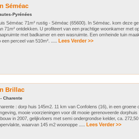
in Séméac
Hautes-Pyrénées
uis Séméac 71m² rustig - Séméac (65600). In Séméac. kom deze gel
n 71m² ontdekken. U profiteert van een prachtige woonkamer met o
aapruimte met badkamer en een wasruimte. Een omheinde tuin maakt
 een perceel van 510m². .....
Lees Verder >>
n Brillac
 - Charente
arente : dorp huis 145m2. 11 km van Confolens (16), in een groene 
geving, mooie voorzieningen voor dit mooie gerenoveerde dorphuis 
tbouw in 2007, gelijkvloers met semi ondergrondse kelder, ca. 272,5
pervlakte, waarvan 145 m2 woonoppe .....
Lees Verder >>