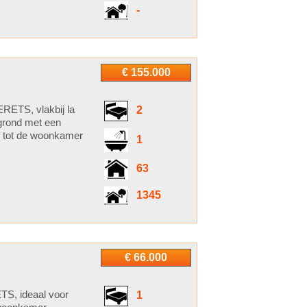
-
€ 155.000
ETS, vlakbij la
2
grond met een
g tot de woonkamer
1
63
1345
€ 66.000
, ideaal voor
1