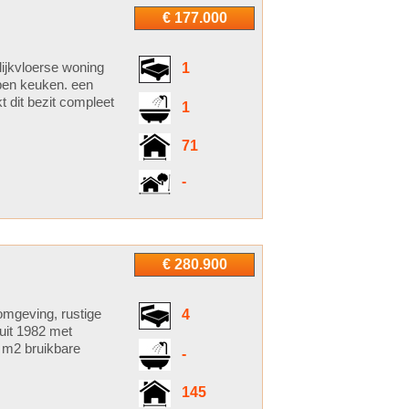
€ 177.000
ijkvloerse woning
1
pen keuken. een
 dit bezit compleet
1
71
-
€ 280.900
omgeving, rustige
4
uit 1982 met
0 m2 bruikbare
-
145