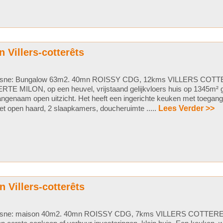
 Villers-cotterêts
isne: Bungalow 63m2. 40mn ROISSY CDG, 12kms VILLERS COTTER
RTE MILON, op een heuvel, vrijstaand gelijkvloers huis op 1345m² 
ngenaam open uitzicht. Het heeft een ingerichte keuken met toegan
t open haard, 2 slaapkamers, doucheruimte .....
Lees Verder >>
 Villers-cotterêts
isne: maison 40m2. 40mn ROISSY CDG, 7kms VILLERS COTTERETS