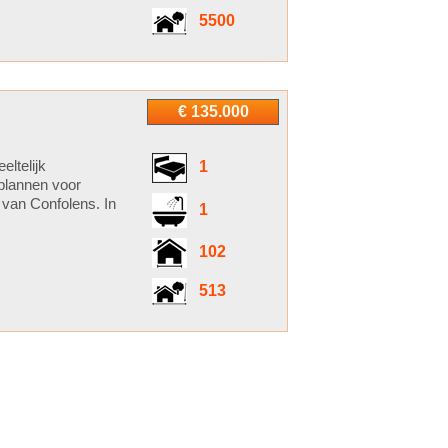
5500
€ 135.000
ltelijk
1
 plannen voor
t van Confolens. In
1
102
513