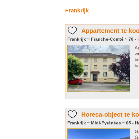
Frankrijk
Appartement te koo
Frankrijk ~ Franche-Comté ~ 70 -
Ap
w
be
ba
Horeca-object te k
Frankrijk ~ Midi-Pyrénées ~ 65 - 
G
Ga