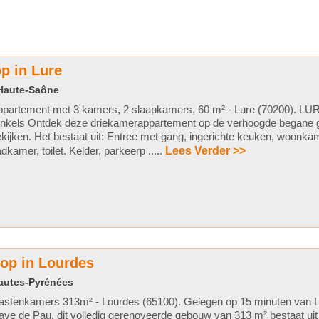
p in Lure
 Haute-Saône
partement met 3 kamers, 2 slaapkamers, 60 m² - Lure (70200). LURE 
inkels Ontdek deze driekamerappartement op de verhoogde begane 
kijken. Het bestaat uit: Entree met gang, ingerichte keuken, woonka
dkamer, toilet. Kelder, parkeerp .....
Lees Verder >>
oop in Lourdes
Hautes-Pyrénées
astenkamers 313m² - Lourdes (65100). Gelegen op 15 minuten van L
ve de Pau, dit volledig gerenoveerde gebouw van 313 m² bestaat uit