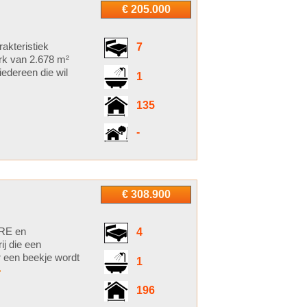
€ 205.000
akteristiek
7
rk van 2.678 m²
iedereen die wil
1
135
-
€ 308.900
URE en
4
j die een
r een beekje wordt
1
>
196