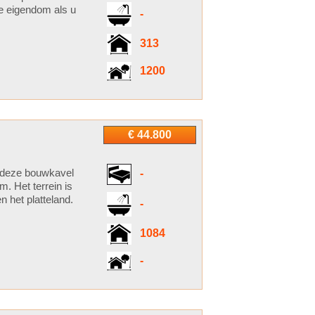
e eigendom als u
-
313
1200
€ 44.800
deze bouwkavel
-
. Het terrein is
n het platteland.
-
1084
-