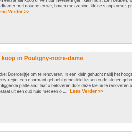
n eerste aankoop of verhuur investeringen, klein huis. Een keuken,
dkamer met douche en wc, boven mezzanine, kleine slaapkamer, privé 
ees Verder >>
e koop in Pouligny-notre-dame
dre: Boerderijtje om te renoveren. In een klein gehucht nabij het hoog
rry-regio, een charmant gehucht genesteld tussen oude stenen geb
liggende platteland, laat u betoveren door deze kleine te renoveren b
staat uit een oud huis met een o .....
Lees Verder >>