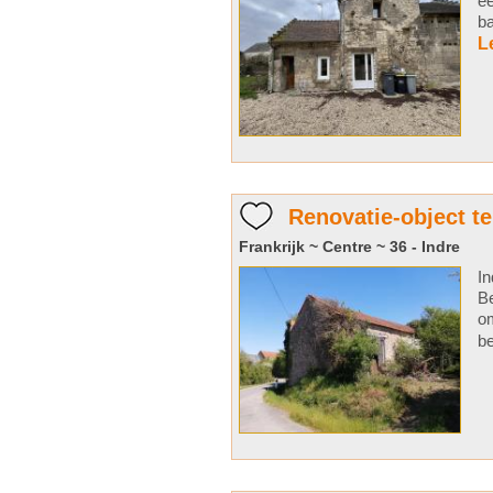
ee
ba
L
Renovatie-object t
Frankrijk ~ Centre ~ 36 - Indre
In
Be
om
be