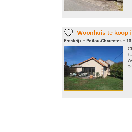
Woonhuis te koop 
Frankrijk ~ Poitou-Charentes ~ 16
Ch
ha
wo
ge