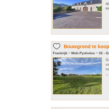
ap
ee
Bouwgrond te koop 
Frankrijk ~ Midi-Pyrénées ~ 32 - G
G
va
ru
..