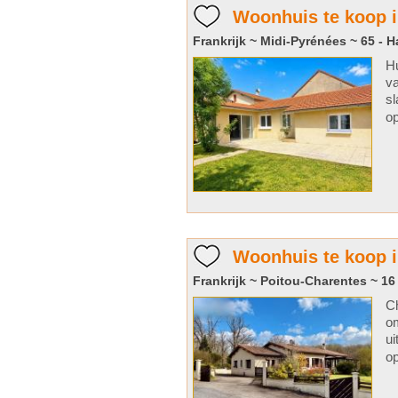
Woonhuis te koop 
Frankrijk ~ Midi-Pyrénées ~ 65 - 
H
va
sl
op
Woonhuis te koop i
Frankrijk ~ Poitou-Charentes ~ 16
Ch
om
ui
op