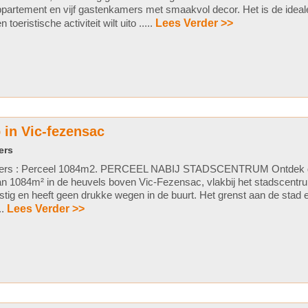
partement en vijf gastenkamers met smaakvol decor. Het is de ideal
n toeristische activiteit wilt uito .....
Lees Verder >>
in Vic-fezensac
ers
ers : Perceel 1084m2. PERCEEL NABIJ STADSCENTRUM Ontdek 
n 1084m² in de heuvels boven Vic-Fezensac, vlakbij het stadscentrum
stig en heeft geen drukke wegen in de buurt. Het grenst aan de stad e
...
Lees Verder >>