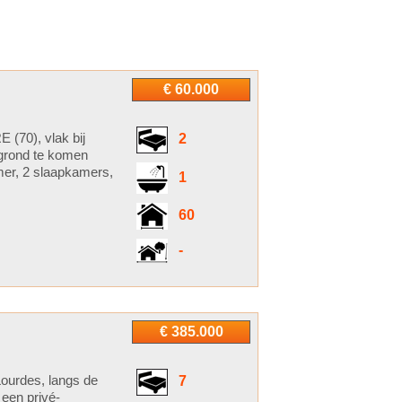
€ 60.000
(70), vlak bij
2
grond te komen
mer, 2 slaapkamers,
1
60
-
€ 385.000
ourdes, langs de
7
 een privé-