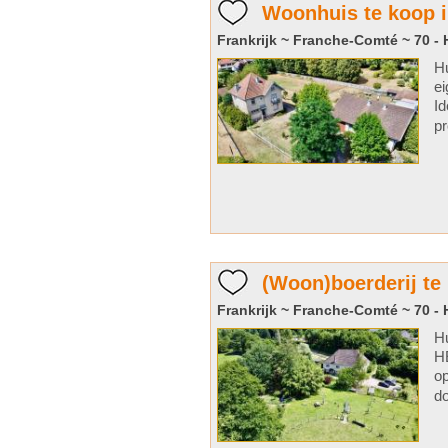
Woonhuis te koop i
Frankrijk ~ Franche-Comté ~ 70 -
Hu
ei
Id
pr
(Woon)boerderij te
Frankrijk ~ Franche-Comté ~ 70 -
H
H
op
do