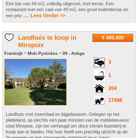
Een bar van 44 m2, volledig uitgerust, met terras. Een
restaurant met een zaal van 49 m2, een groot buitenterras en
een priv .....
Lees Verder >>
Landhuis te koop in
€ 495.000
Mirepoix
Frankrijk ~ Midi-Pyrénées ~ 09 - Ariège
3
1
204
17496
Landhuis met zwembad en bijgebouwen. Gelegen op het
platteland, op slechts een paar minuten van de middeleeuwse
stad Mirepoix, zijn we verheugd om deze stenen boerderij te
koop aan te bieden. Het huis heeft een prachtig uitzicht op de
Pyreneeën en het omringende platteland en is toega .....