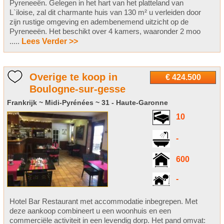
Pyreneeën. Gelegen in het hart van het platteland van
L`iloise, zal dit charmante huis van 130 m² u verleiden door
zijn rustige omgeving en adembenemend uitzicht op de
Pyreneeën. Het beschikt over 4 kamers, waaronder 2 moo
.....
Lees Verder >>
Overige te koop in
€ 424.500
Boulogne-sur-gesse
Frankrijk ~ Midi-Pyrénées ~ 31 - Haute-Garonne
10
-
600
-
Hotel Bar Restaurant met accommodatie inbegrepen. Met
deze aankoop combineert u een woonhuis en een
commerciële activiteit in een levendig dorp. Het pand omvat: