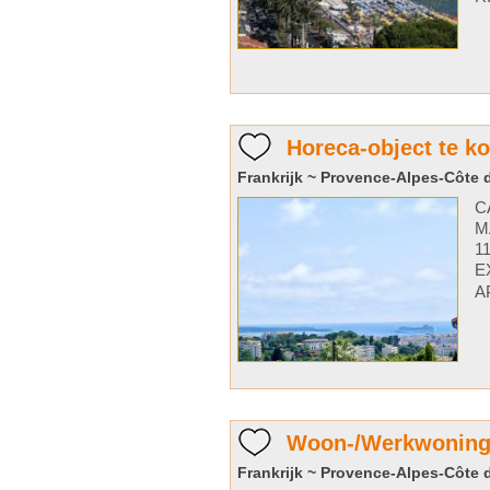
Horeca-object te k
Frankrijk ~ Provence-Alpes-Côte d
C
M
1
E
A
Woon-/Werkwoning 
Frankrijk ~ Provence-Alpes-Côte d