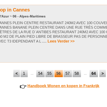
oop in Cannes
'Azur ~ 06 - Alpes-Maritimes
ANNES PLEIN CENTRE RESTAURANT 240M2 AVEC 100 COUV
ANNES BANANE PLEIN CENTRE DANS UNE RUE TRÈS COMM
ÈTRES DE LA RUE D`ANTIBES RESTAURANT 240M2 AVEC 100
60 M2 DE PLAIN PIED LIBRE DE BRASSEUR PAS DE PERSONN
VEC T3 IDEPENDANT A L .....
Lees Verder >>
<
1
54
55
56
57
58
64
>
....
....
👉
Handboek Wonen en kopen in Frankrijk