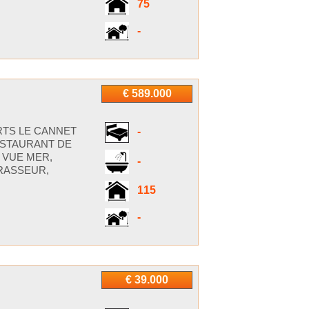
75
-
€ 589.000
RTS LE CANNET
-
ESTAURANT DE
 VUE MER,
-
RASSEUR,
115
-
€ 39.000