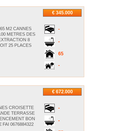
€ 345.000
65 M2 CANNES
-
100 METRES DES
EXTRACTION 8
-
OIT 25 PLACES
65
-
€ 672.000
NES CROISETTE
-
ANDE TERRASSE
AGENCEMENT BON
-
FAI 0676884322