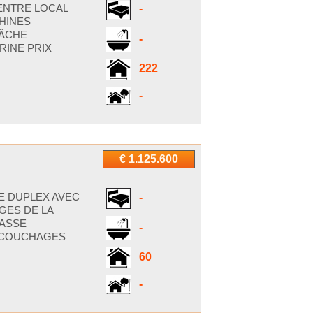
ENTRE LOCAL
-
CHINES
BÂCHE
-
RINE PRIX
222
-
€ 1.125.600
E DUPLEX AVEC
-
AGES DE LA
RASSE
-
4 COUCHAGES
60
-