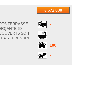
€ 672.000
ERTS TERRASSE
-
ERÇANTE 60
 COUVERTS SOIT
-
EL A REPRENDRE
100
-