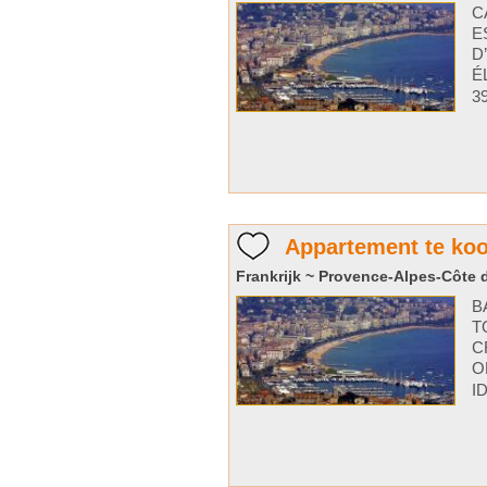
C
E
D
É
3
Appartement te ko
Frankrijk ~ Provence-Alpes-Côte d
B
T
C
O
I