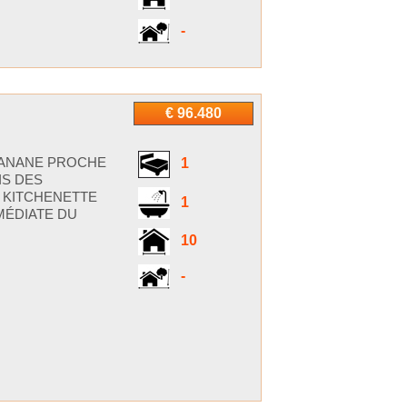
-
€ 96.480
BANANE PROCHE
1
IS DES
T KITCHENETTE
1
MÉDIATE DU
10
-