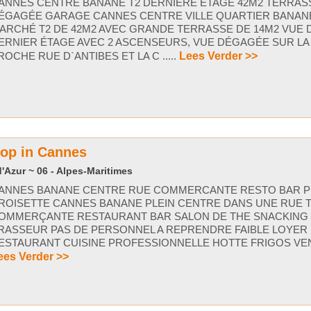
ANNES CENTRE BANANE T2 DERNIERE ETAGE 42M2 TERRAS
ÉGAGÉE GARAGE CANNES CENTRE VILLE QUARTIER BANAN
ARCHÉ T2 DE 42M2 AVEC GRANDE TERRASSE DE 14M2 VUE
ERNIER ÉTAGE AVEC 2 ASCENSEURS, VUE DÉGAGÉE SUR LA
ROCHE RUE D`ANTIBES ET LA C .....
Lees Verder >>
oop in Cannes
'Azur ~ 06 - Alpes-Maritimes
ANNES BANANE CENTRE RUE COMMERCANTE RESTO BAR 
ROISETTE CANNES BANANE PLEIN CENTRE DANS UNE RUE 
OMMERÇANTE RESTAURANT BAR SALON DE THE SNACKING 
RASSEUR PAS DE PERSONNEL A REPRENDRE FAIBLE LOYER
ESTAURANT CUISINE PROFESSIONNELLE HOTTE FRIGOS VENDU
ees Verder >>