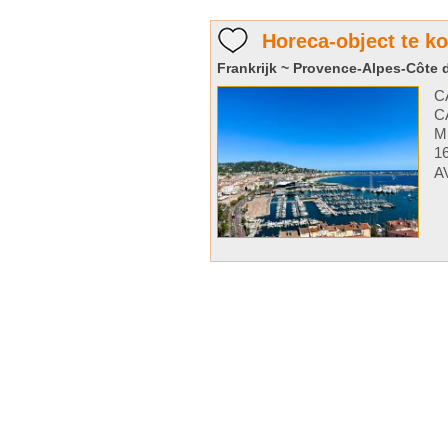
Horeca-object te k
Frankrijk ~ Provence-Alpes-Côte d
C
C
M
1
A