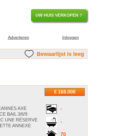
UW HUIS VERKOPEN ?
Adverteren
Inloggen
Bewaarlijst is leeg
€ 168.000
CANNES AXE
-
BAIL 3/6/9
EC UNE RÉSERVE
-
CETTE ANNEXE
70