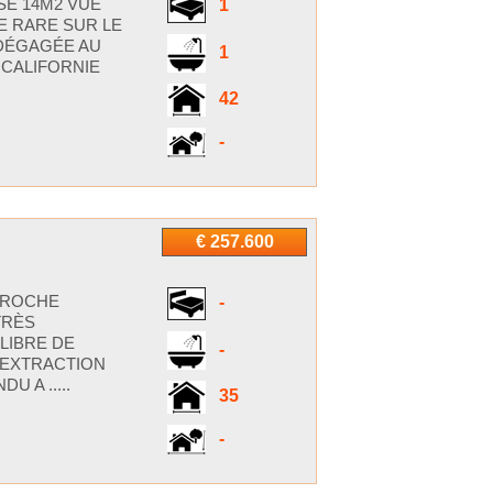
SE 14M2 VUE
1
E RARE SUR LE
 DÉGAGÉE AU
1
 CALIFORNIE
42
-
€ 257.600
PROCHE
-
TRÈS
LIBRE DE
-
 EXTRACTION
 A .....
35
-