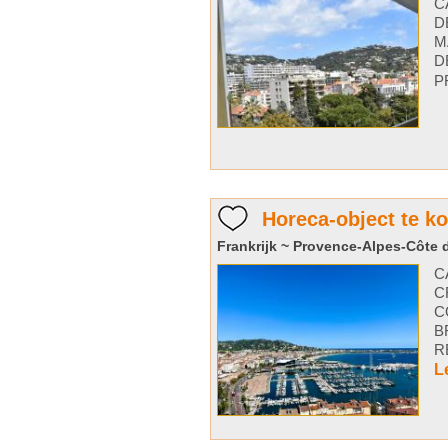
C
D
M
D
P
Horeca-object te k
Frankrijk ~ Provence-Alpes-Côte d
C
C
C
B
R
L