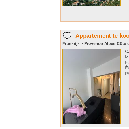
Appartement te ko
Frankrijk ~ Provence-Alpes-Côte d
C
M
F
É
P