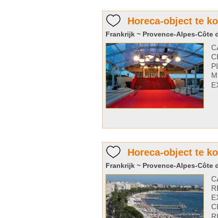
Horeca-object te k
Frankrijk ~ Provence-Alpes-Côte d
C
C
P
M
E
Horeca-object te k
Frankrijk ~ Provence-Alpes-Côte d
C
R
E
C
R