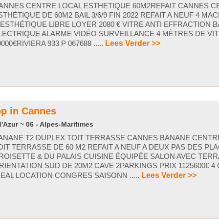
ANNES CENTRE LOCAL ESTHETIQUE 60M2REFAIT CANNES C
STHÉTIQUE DE 60M2 BAIL 3/6/9 FIN 2022 REFAIT A NEUF 4 MA
’ESTHÉTIQUE LIBRE LOYER 2080 € VITRE ANTI EFFRACTION 
LECTRIQUE ALARME VIDÉO SURVEILLANCE 4 MÈTRES DE VIT
9000€RIVIERA 933 P 067688 .....
Lees Verder >>
op in Cannes
'Azur ~ 06 - Alpes-Maritimes
ANANE T2 DUPLEX TOIT TERRASSE CANNES BANANE CENTR
OIT TERRASSE DE 60 M2 REFAIT A NEUF A DEUX PAS DES PL
ROISETTE & DU PALAIS CUISINE ÉQUIPÉE SALON AVEC TER
RIENTATION SUD DE 20M2 CAVE 2PARKINGS PRIX 1125600€ 
DEAL LOCATION CONGRES SAISONN .....
Lees Verder >>