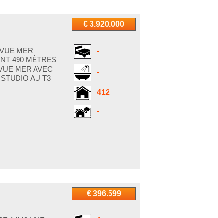
€ 3.920.000
 VUE MER
-
ENT 490 MÈTRES
 VUE MER AVEC
-
STUDIO AU T3
412
-
€ 396.599