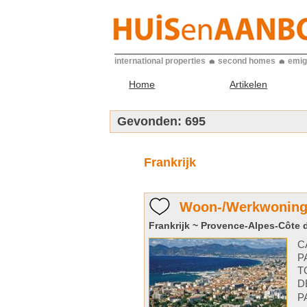
international properties
second homes
emig
Home
Artikelen
Gevonden:
695
Frankrijk
Woon-/Werkwoning 
Frankrijk ~ Provence-Alpes-Côte d
C
P
T
D
P