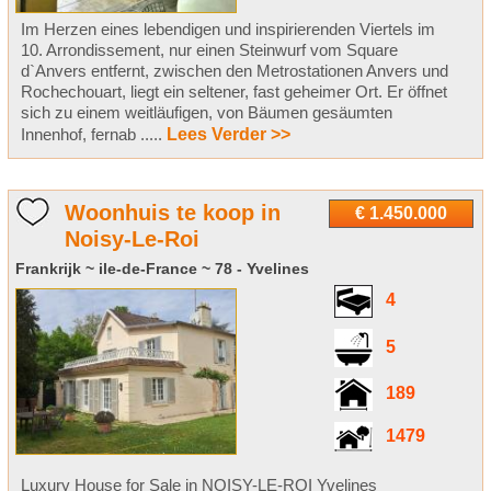
Im Herzen eines lebendigen und inspirierenden Viertels im
10. Arrondissement, nur einen Steinwurf vom Square
d`Anvers entfernt, zwischen den Metrostationen Anvers und
Rochechouart, liegt ein seltener, fast geheimer Ort. Er öffnet
sich zu einem weitläufigen, von Bäumen gesäumten
Innenhof, fernab .....
Lees Verder >>
Woonhuis te koop in
€ 1.450.000
Noisy-Le-Roi
Frankrijk ~ ile-de-France ~ 78 - Yvelines
4
5
189
1479
Luxury House for Sale in NOISY-LE-ROI Yvelines