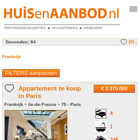
international properties
second homes
emigration
(0)
Gevonden:
64
Frankrijk
FILTERS aanpassen
Appartement te koop
€ 2.370.000
in Paris
Frankrijk ~ ile-de-France ~ 75 - Paris
4
1