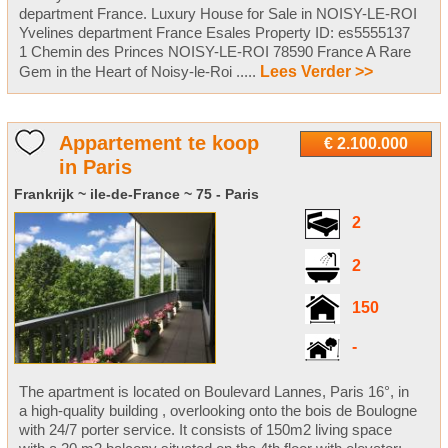
department France. Luxury House for Sale in NOISY-LE-ROI
Yvelines department France Esales Property ID: es5555137
1 Chemin des Princes NOISY-LE-ROI 78590 France A Rare
Gem in the Heart of Noisy-le-Roi .....
Lees Verder >>
Appartement te koop
€ 2.100.000
in Paris
Frankrijk ~ ile-de-France ~ 75 - Paris
2
2
150
-
The apartment is located on Boulevard Lannes, Paris 16°, in
a high-quality building , overlooking onto the bois de Boulogne
with 24/7 porter service. It consists of 150m2 living space