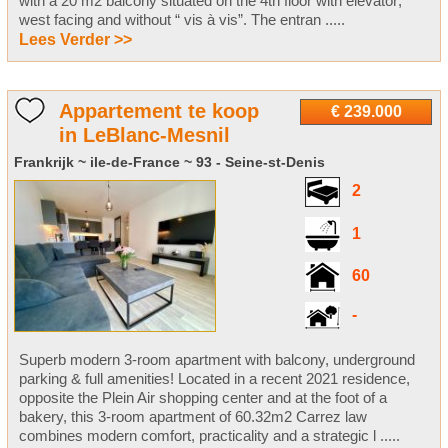
with a 20 m2 balcony situated on the 4th floor with elevator;
west facing and without “ vis à vis”. The entran .....
Lees Verder >>
Appartement te koop
€ 239.000
in LeBlanc-Mesnil
Frankrijk ~ ile-de-France ~ 93 - Seine-st-Denis
2
1
60
-
Superb modern 3-room apartment with balcony, underground
parking & full amenities! Located in a recent 2021 residence,
opposite the Plein Air shopping center and at the foot of a
bakery, this 3-room apartment of 60.32m2 Carrez law
combines modern comfort, practicality and a strategic l .....