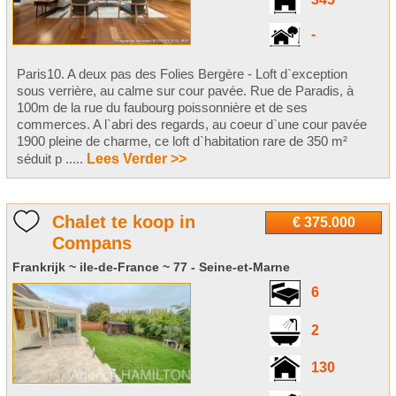
345
-
Paris10. A deux pas des Folies Bergère - Loft d`exception
sous verrière, au calme sur cour pavée. Rue de Paradis, à
100m de la rue du faubourg poissonnière et de ses
commerces. A l`abri des regards, au coeur d`une cour pavée
1900 pleine de charme, ce loft d`habitation rare de 350 m²
séduit p .....
Lees Verder >>
Chalet te koop in
€ 375.000
Compans
Frankrijk ~ ile-de-France ~ 77 - Seine-et-Marne
6
2
130