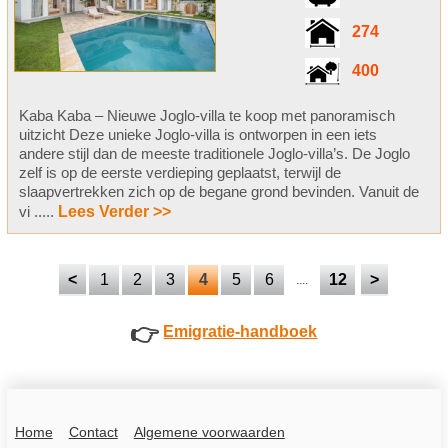
274
400
Kaba Kaba – Nieuwe Joglo-villa te koop met panoramisch
uitzicht Deze unieke Joglo-villa is ontworpen in een iets
andere stijl dan de meeste traditionele Joglo-villa’s. De Joglo
zelf is op de eerste verdieping geplaatst, terwijl de
slaapvertrekken zich op de begane grond bevinden. Vanuit de
vi .....
Lees Verder >>
<
1
2
3
4
5
6
12
>
....
👉
Emigratie-handboek
Home
Contact
Algemene voorwaarden