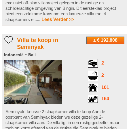
exclusief off-plan villaproject gelegen in de rustige en
schilderachtige omgeving van Bingin. Dit eersteklas project
biedt een zeldzame kans om een luxueuze villa met 4
slaapkamers e .....
Lees Verder >>
Villa te koop in
± € 192.808
Seminyak
Indonesië ~ Bali
2
2
101
164
Seminyak, knusse 2-slaapkamer villa te koop Aan de
oostkant van Seminyak bieden we deze gezellige 2-
slaapkamer villa aan. De villa ligt in een rustig gedeelte, maar
toch op korte afstand van de drukte die Seminyak te bieden