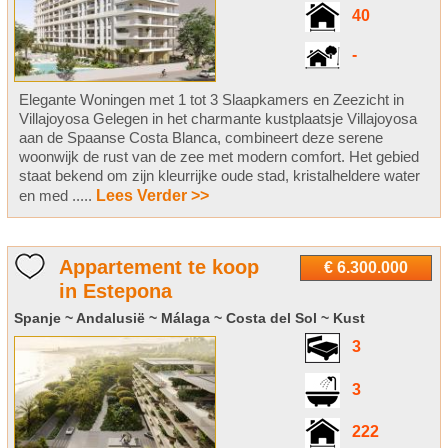
40
-
Elegante Woningen met 1 tot 3 Slaapkamers en Zeezicht in
Villajoyosa Gelegen in het charmante kustplaatsje Villajoyosa
aan de Spaanse Costa Blanca, combineert deze serene
woonwijk de rust van de zee met modern comfort. Het gebied
staat bekend om zijn kleurrijke oude stad, kristalheldere water
en med .....
Lees Verder >>
Appartement te koop
€ 6.300.000
in Estepona
Spanje ~ Andalusië ~ Málaga ~ Costa del Sol ~ Kust
3
3
222