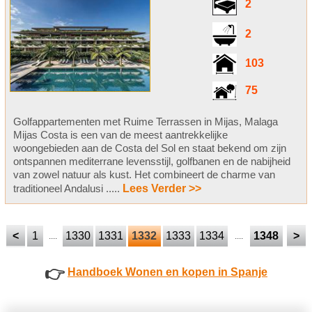
2
2
103
75
Golfappartementen met Ruime Terrassen in Mijas, Malaga
Mijas Costa is een van de meest aantrekkelijke
woongebieden aan de Costa del Sol en staat bekend om zijn
ontspannen mediterrane levensstijl, golfbanen en de nabijheid
van zowel natuur als kust. Het combineert de charme van
traditioneel Andalusi .....
Lees Verder >>
<
1
1330
1331
1332
1333
1334
1348
>
....
....
👉
Handboek Wonen en kopen in Spanje