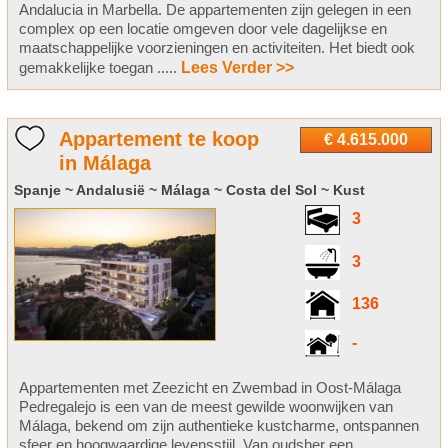
Andalucia in Marbella. De appartementen zijn gelegen in een
complex op een locatie omgeven door vele dagelijkse en
maatschappelijke voorzieningen en activiteiten. Het biedt ook
gemakkelijke toegan .....
Lees Verder >>
Appartement te koop
€ 4.615.000
in Málaga
Spanje ~ Andalusië ~ Málaga ~ Costa del Sol ~ Kust
3
3
136
-
Appartementen met Zeezicht en Zwembad in Oost-Málaga
Pedregalejo is een van de meest gewilde woonwijken van
Málaga, bekend om zijn authentieke kustcharme, ontspannen
sfeer en hoogwaardige levensstijl. Van oudsher een