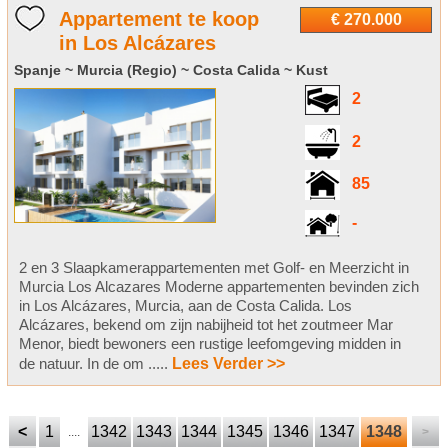
Appartement te koop
€ 270.000
in Los Alcázares
Spanje ~ Murcia (Regio) ~ Costa Calida ~ Kust
2
2
85
-
2 en 3 Slaapkamerappartementen met Golf- en Meerzicht in
Murcia Los Alcazares Moderne appartementen bevinden zich
in Los Alcázares, Murcia, aan de Costa Calida. Los
Alcázares, bekend om zijn nabijheid tot het zoutmeer Mar
Menor, biedt bewoners een rustige leefomgeving midden in
de natuur. In de om .....
Lees Verder >>
<
1
1342
1343
1344
1345
1346
1347
1348
....
>