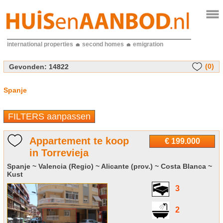
international properties
second homes
emigration
(0)
Gevonden:
14822
Spanje
FILTERS aanpassen
Appartement te koop
€ 199.000
in Torrevieja
Spanje ~ Valencia (Regio) ~ Alicante (prov.) ~ Costa Blanca ~
Kust
3
2