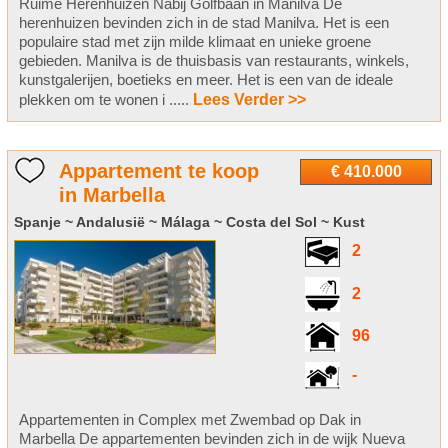
Ruime Herenhuizen Nabij Golfbaan in Manilva De
herenhuizen bevinden zich in de stad Manilva. Het is een
populaire stad met zijn milde klimaat en unieke groene
gebieden. Manilva is de thuisbasis van restaurants, winkels,
kunstgalerijen, boetieks en meer. Het is een van de ideale
plekken om te wonen i .....
Lees Verder >>
Appartement te koop
€ 410.000
in Marbella
Spanje ~ Andalusië ~ Málaga ~ Costa del Sol ~ Kust
2
2
96
-
Appartementen in Complex met Zwembad op Dak in
Marbella De appartementen bevinden zich in de wijk Nueva