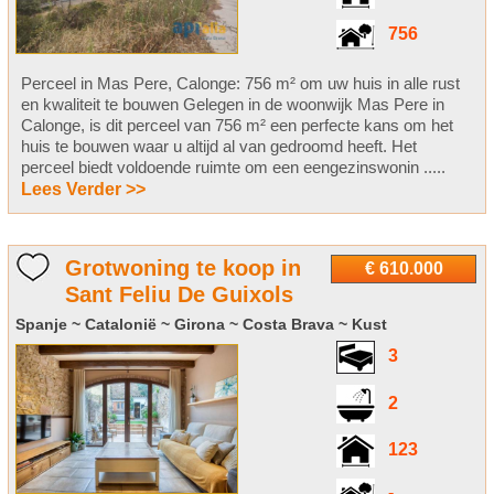
756
Perceel in Mas Pere, Calonge: 756 m² om uw huis in alle rust
en kwaliteit te bouwen Gelegen in de woonwijk Mas Pere in
Calonge, is dit perceel van 756 m² een perfecte kans om het
huis te bouwen waar u altijd al van gedroomd heeft. Het
perceel biedt voldoende ruimte om een ​​eengezinswonin .....
Lees Verder >>
Grotwoning te koop in
€ 610.000
Sant Feliu De Guixols
Spanje ~ Catalonië ~ Girona ~ Costa Brava ~ Kust
3
2
123
-