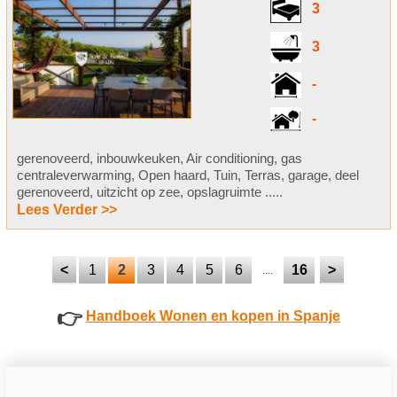
3
3
-
-
gerenoveerd, inbouwkeuken, Air conditioning, gas
centraleverwarming, Open haard, Tuin, Terras, garage, deel
gerenoveerd, uitzicht op zee, opslagruimte .....
Lees Verder >>
<
1
2
3
4
5
6
16
>
....
👉
Handboek Wonen en kopen in Spanje