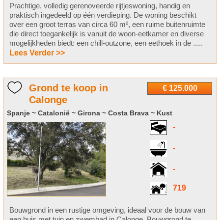
Prachtige, volledig gerenoveerde rijtjeswoning, handig en
praktisch ingedeeld op één verdieping. De woning beschikt
over een groot terras van circa 60 m², een ruime buitenruimte
die direct toegankelijk is vanuit de woon-eetkamer en diverse
mogelijkheden biedt: een chill-outzone, een eethoek in de .....
Lees Verder >>
Grond te koop in
€ 125.000
Calonge
Spanje ~ Catalonië ~ Girona ~ Costa Brava ~ Kust
-
-
-
719
Bouwgrond in een rustige omgeving, ideaal voor de bouw van
een huis met tuin en zwembad in Calonge. Bouwgrond te