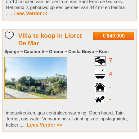
op 10 minuten van het centrum van Sant Feliu de Guíxols.
Het pand is gebouwd op een perceel van 842 m² en bestaa
.....
Lees Verder >>
Villa te koop in Lloret
€ 840.000
De Mar
Spanje ~ Catalonië ~ Girona ~ Costa Brava ~ Kust
7
4
-
-
inbouwkeuken, gas centraleverwarming, Open haard, Tuin,
Terras, gas water Verwarming, uitzicht op zee, opslagruimte,
kelder .....
Lees Verder >>