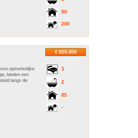
90
200
€ 650.000
Deze opmerkelijke
3
nje, bieden een
steld langs de
2
85
-