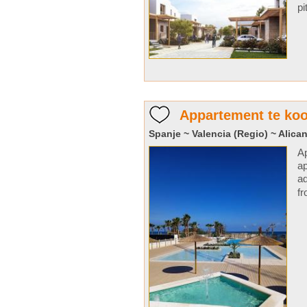
pi
Appartement te koo
Spanje ~ Valencia (Regio) ~ Alican
Ap
ap
ad
fr