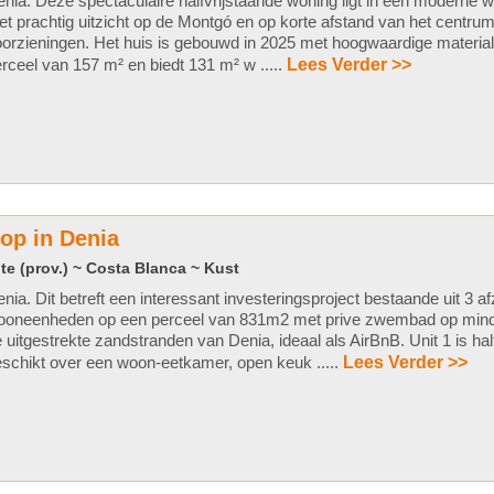
nia. Deze spectaculaire halfvrijstaande woning ligt in een moderne 
t prachtig uitzicht op de Montgó en op korte afstand van het centrum
orzieningen. Het huis is gebouwd in 2025 met hoogwaardige material
rceel van 157 m² en biedt 131 m² w .....
Lees Verder >>
oop in Denia
te (prov.) ~ Costa Blanca ~ Kust
nia. Dit betreft een interessant investeringsproject bestaande uit 3 af
ooneenheden op een perceel van 831m2 met prive zwembad op min
 uitgestrekte zandstranden van Denia, ideaal als AirBnB. Unit 1 is hal
schikt over een woon-eetkamer, open keuk .....
Lees Verder >>