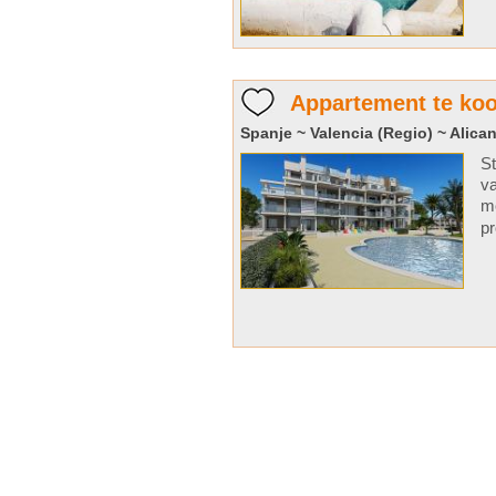
Appartement te koo
Spanje ~ Valencia (Regio) ~ Alican
S
va
me
pr