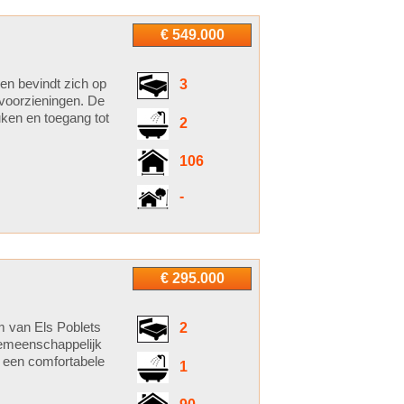
€ 549.000
en bevindt zich op
3
 voorzieningen. De
ken en toegang tot
2
106
-
€ 295.000
um van Els Poblets
2
gemeenschappelijk
r een comfortabele
1