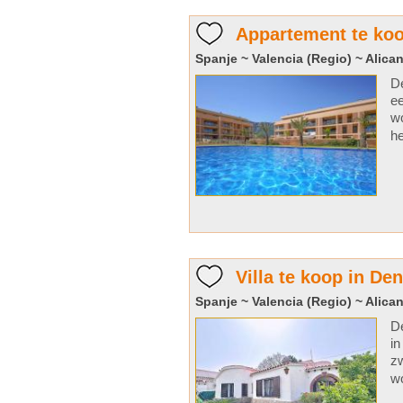
Appartement te koo
Spanje ~ Valencia (Regio) ~ Alican
De
ee
wo
he
Villa te koop in Den
Spanje ~ Valencia (Regio) ~ Alican
De
in
zw
wo