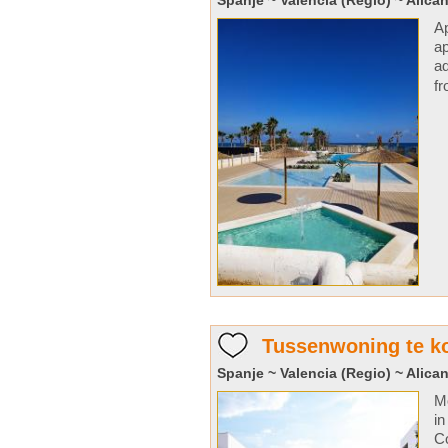
Spanje ~ Valencia (Regio) ~ Alican
Ap
ap
ad
fr
Tussenwoning te ko
Spanje ~ Valencia (Regio) ~ Alican
Mo
in
Co