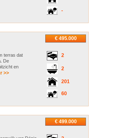
-
€ 495.000
m terras dat
2
a. De
itzicht en
2
r >>
201
60
€ 499.000