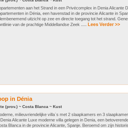
te (prov.) ~ Costa Blanca ~ Kust
partementen aan het Strand in een Privécomplex in Denia Alicante 
partementen in Dénia, een havenstad in de provincie Alicante in Spa
embenemend uitzicht op zee en directe toegang tot het strand. Gene
ontlinie van de prachtige Middellandse Zeek .....
Lees Verder >>
op in Dénia
te (prov.) ~ Costa Blanca ~ Kust
derne, milieuvriendelijke villa`s met 2 slaapkamers en 3 slaapkamers
 Denia Alicante Luxe moderne villa gelegen in Denia, een betoverend
sta Blanca in de provincie Alicante, Spanje. Beroemd om zijn histori