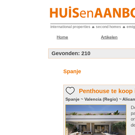
international properties
second homes
emig
Home
Artikelen
Gevonden:
210
Spanje
Penthouse te koop 
Spanje ~ Valencia (Regio) ~ Alican
De
pa
on
de