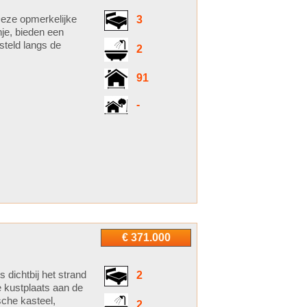
Deze opmerkelijke
3
nje, bieden een
steld langs de
2
91
-
€ 371.000
 dichtbij het strand
2
e kustplaats aan de
sche kasteel,
2