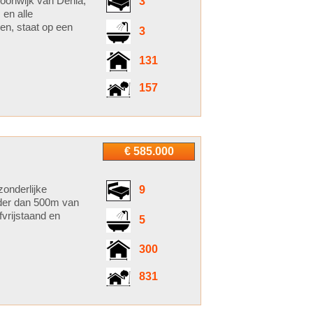
woonwijk van Dénia,
3
 en alle
en, staat op een
3
131
157
€ 585.000
zonderlijke
9
der dan 500m van
fvrijstaand en
5
300
831