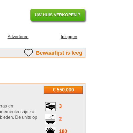
UW HUIS VERKOPEN ?
Adverteren
Inloggen
Bewaarlijst is leeg
€ 550.000
rras en
3
artementen zijn zo
 bieden. De units op
2
180