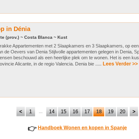
p in Dénia
te (prov.) ~ Costa Blanca ~ Kust
trakke Appartementen met 2 Slaapkamers en 3 Slaapkamers, op een
n de Oevers van Denia Stijlvolle appartementen gelegen in Denia, Sp
nsen beschouwd als een heerlijke plek om te wonen. Het is een kust
ovincie Alicante, in de regio Valencia. Denia bie .....
Lees Verder >>
<
1
14
15
16
17
18
19
20
>
....
👉
Handboek Wonen en kopen in Spanje