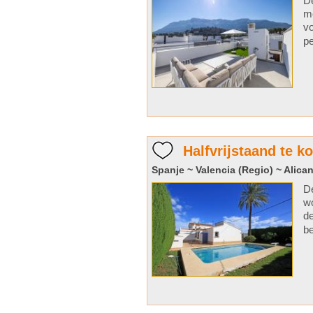
De
me
vo
pe
Halfvrijstaand te k
Spanje ~ Valencia (Regio) ~ Alican
De
w
de
be