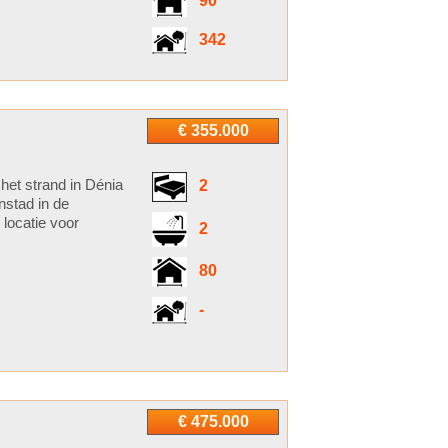
90
342
€ 355.000
het strand in Dénia
2
nstad in de
 locatie voor
2
80
-
€ 475.000