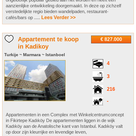
aanzienlijke ontwikkeling doorgemaakt. In deze op zichzelf
verstedelijkte regio bieden wandelpaden, restaurant-
cafés/bars op .....
Lees Verder >>
Appartement te koop
€ 827.000
in Kadikoy
Turkije ~ Marmara ~ Istanboel
4
3
216
-
Appartementen in een Complex met Winkelcentrumconcept
in Fikirtepe Kadıköy De appartementen liggen in de wijk
Kadıköy aan de Anatolische kant van Istanbul. Kadıköy valt
op door zijn kleurrijke en levendige leven,