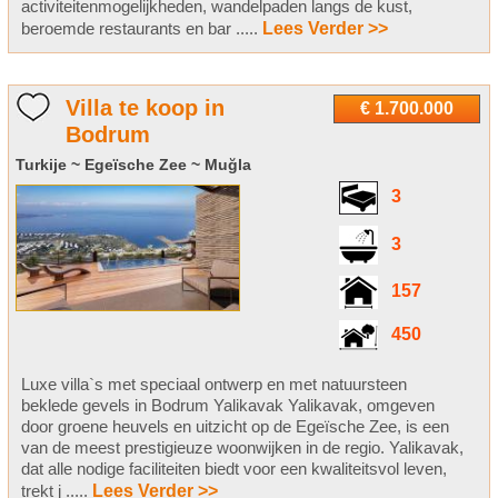
activiteitenmogelijkheden, wandelpaden langs de kust,
beroemde restaurants en bar .....
Lees Verder >>
Villa te koop in
€ 1.700.000
Bodrum
Turkije ~ Egeïsche Zee ~ Muğla
3
3
157
450
Luxe villa`s met speciaal ontwerp en met natuursteen
beklede gevels in Bodrum Yalikavak Yalikavak, omgeven
door groene heuvels en uitzicht op de Egeïsche Zee, is een
van de meest prestigieuze woonwijken in de regio. Yalikavak,
dat alle nodige faciliteiten biedt voor een kwaliteitsvol leven,
trekt j .....
Lees Verder >>