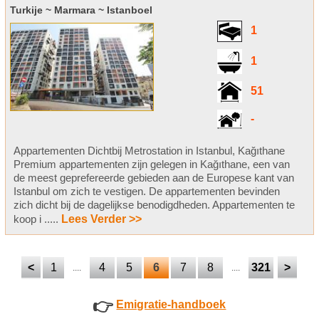
Turkije ~ Marmara ~ Istanboel
1
1
51
-
Appartementen Dichtbij Metrostation in Istanbul, Kağıthane
Premium appartementen zijn gelegen in Kağıthane, een van
de meest geprefereerde gebieden aan de Europese kant van
Istanbul om zich te vestigen. De appartementen bevinden
zich dicht bij de dagelijkse benodigdheden. Appartementen te
koop i .....
Lees Verder >>
<
1
4
5
6
7
8
321
>
....
....
👉
Emigratie-handboek