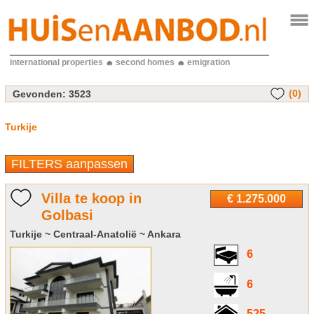
international properties
second homes
emigration
(0)
Gevonden:
3523
Turkije
FILTERS aanpassen
Villa te koop in
€ 1.275.000
Golbasi
Turkije ~ Centraal-Anatolië ~ Ankara
6
6