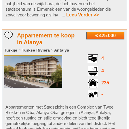
nabijheid van de wijk Lara, de luchthaven en het
stadscentrum is Ermenek een van de woongebieden die
zowel voor bewoning als inv .....
Lees Verder >>
Appartement te koop
€ 425.000
in Alanya
Turkije ~ Turkse Riviera ~ Antalya
4
4
235
-
Appartementen met Stadszicht in een Complex van Twee
Blokken in Oba, Alanya Oba, gelegen in Alanya, Antalya,
heeft een rustige en stille omgeving en biedt tegelijkertijd
gemakkelijke toegang tot andere delen van het district. Het
gebied herbergt talrijke restaurants, cafés en bars, wat een