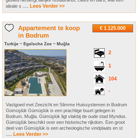
ideale s .....
Lees Verder >>
Appartement te koop
€ 1.125.000
in Bodrum
Turkije ~ Egeïsche Zee ~ Muğla
2
1
104
-
Vastgoed met Zeezicht en Slimme Huissystemen in Bodrum
Gümüşlük Gümüşlük is een prachtige buurt gelegen in
Bodrum, Muğla. Gümüşlük ligt vlakbij de oude stad Myndos.
Gümüşlük beschikt over een historische rijkdom. Een groot
deel van Gümüşlük is een archeologische vindplaats en st
.....
Lees Verder >>