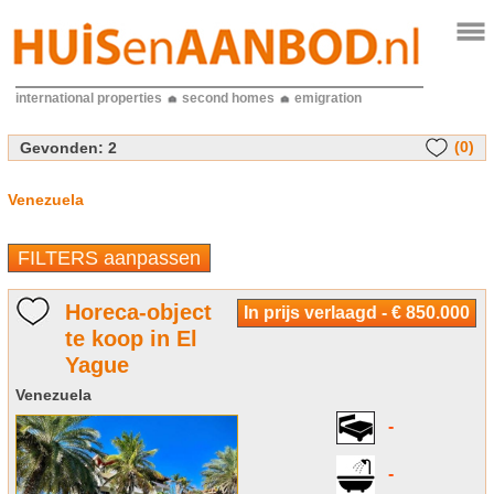
international properties
second homes
emigration
(0)
Gevonden:
2
Venezuela
FILTERS aanpassen
Horeca-object
In prijs verlaagd - € 850.000
te koop in El
Yague
Venezuela
-
-