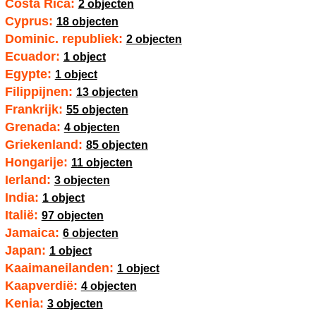
Costa Rica:
2 objecten
Cyprus:
18 objecten
Dominic. republiek:
2 objecten
Ecuador:
1 object
Egypte:
1 object
Filippijnen:
13 objecten
Frankrijk:
55 objecten
Grenada:
4 objecten
Griekenland:
85 objecten
Hongarije:
11 objecten
Ierland:
3 objecten
India:
1 object
Italië:
97 objecten
Jamaica:
6 objecten
Japan:
1 object
Kaaimaneilanden:
1 object
Kaapverdië:
4 objecten
Kenia:
3 objecten