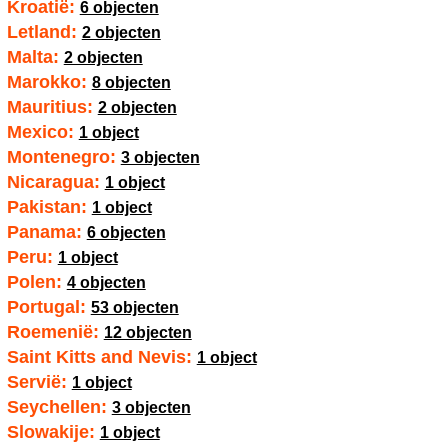
Kroatië:
6 objecten
Letland:
2 objecten
Malta:
2 objecten
Marokko:
8 objecten
Mauritius:
2 objecten
Mexico:
1 object
Montenegro:
3 objecten
Nicaragua:
1 object
Pakistan:
1 object
Panama:
6 objecten
Peru:
1 object
Polen:
4 objecten
Portugal:
53 objecten
Roemenië:
12 objecten
Saint Kitts and Nevis:
1 object
Servië:
1 object
Seychellen:
3 objecten
Slowakije:
1 object