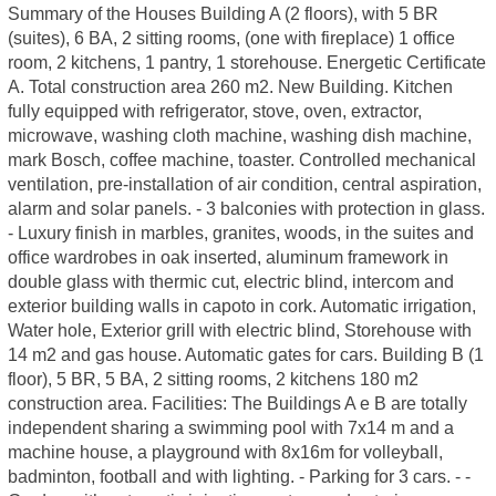
Summary of the Houses Building A (2 floors), with 5 BR
(suites), 6 BA, 2 sitting rooms, (one with fireplace) 1 office
room, 2 kitchens, 1 pantry, 1 storehouse. Energetic Certificate
A. Total construction area 260 m2. New Building. Kitchen
fully equipped with refrigerator, stove, oven, extractor,
microwave, washing cloth machine, washing dish machine,
mark Bosch, coffee machine, toaster. Controlled mechanical
ventilation, pre-installation of air condition, central aspiration,
alarm and solar panels. - 3 balconies with protection in glass.
- Luxury finish in marbles, granites, woods, in the suites and
office wardrobes in oak inserted, aluminum framework in
double glass with thermic cut, electric blind, intercom and
exterior building walls in capoto in cork. Automatic irrigation,
Water hole, Exterior grill with electric blind, Storehouse with
14 m2 and gas house. Automatic gates for cars. Building B (1
floor), 5 BR, 5 BA, 2 sitting rooms, 2 kitchens 180 m2
construction area. Facilities: The Buildings A e B are totally
independent sharing a swimming pool with 7x14 m and a
machine house, a playground with 8x16m for volleyball,
badminton, football and with lighting. - Parking for 3 cars. - -