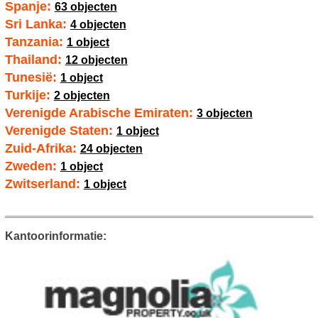
Spanje:
63 objecten
Sri Lanka:
4 objecten
Tanzania:
1 object
Thailand:
12 objecten
Tunesië:
1 object
Turkije:
2 objecten
Verenigde Arabische Emiraten:
3 objecten
Verenigde Staten:
1 object
Zuid-Afrika:
24 objecten
Zweden:
1 object
Zwitserland:
1 object
Kantoorinformatie: