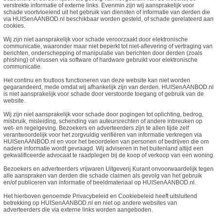
verstrekte informatie of externe links. Evenmin zijn wij aansprakelijk voor
schade voortvloeiend uit het gebruik van diensten of informatie van derden die
via HUISenAANBOD.nl beschikbaar worden gesteld, of schade gerelateerd aan
cookies.
Wij zijn niet aansprakelijk voor schade veroorzaakt door elektronische
communicatie, waaronder maar niet beperkt tot niet-aflevering of vertraging van
berichten, onderschepping of manipulatie van berichten door derden (zoals
phishing) of virussen via software of hardware gebruikt voor elektronische
communicatie.
Het continu en foutloos functioneren van deze website kan niet worden
gegarandeerd, mede omdat wij afhankelijk zijn van derden. HUISenAANBOD.nl
is niet aansprakelijk voor schade door verstoorde toegang of gebruik van de
website.
Wij zijn niet aansprakelijk voor schade door pogingen tot oplichting, bedrog,
misbruik, misleiding, schending van auteursrechten of andere inbreuken op
wet- en regelgeving. Bezoekers en adverteerders zijn te allen tijde zelf
verantwoordelijk voor het zorgvuldig verifiëren van informatie verkregen via
HUISenAANBOD.nl en voor het beoordelen van personen of bedrijven die om
nadere informatie wordt gevraagd. Wij adviseren in het buitenland altijd een
gekwalificeerde advocaat te raadplegen bij de koop of verkoop van een woning.
Bezoekers en adverteerders vrijwaren Uitgeverij Kurant onvoorwaardelijk tegen
alle aanspraken van derden die schade claimen als gevolg van het gebruik
en/of publiceren van informatie of beeldmateriaal op HUISenAANBOD.nl.
Het hierboven genoemde Privacybeleid en Cookiebeleid heeft uitsluitend
betrekking op HUISenAANBOD.nl en niet op andere websites van
adverteerders die via externe links worden aangeboden.