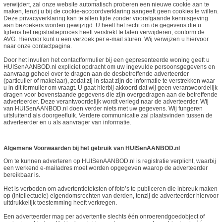
verwijdert, zal onze website automatisch proberen een nieuwe cookie aan te
maken, tenzij u bij de cookie-accoordverklaring aangeeft geen cookies te willen.
Deze privacyverklaring kan te allen tijde zonder voorafgaande kennisgeving
aan bezoekers worden gewijzigd. U heeft het recht om de gegevens die u
tijdens het registratieproces heeft verstrekt te laten verwijderen, conform de
AVG. Hiervoor kunt u een verzoek per e-mail sturen. Wij verwijzen u hiervoor
naar onze contactpagina.
Door het invullen het contactformulier bij een gepresenteerde woning geeft u
HUISenAANBOD.nl expliciet opdracht om uw ingevulde persoonsgegevens en
aanvraag geheel over te dragen aan de desbetreffende adverteerder
(particulier of makelaar), zodat zij in staat zijn de informatie te verstrekken waar
u in dit formulier om vraagt. U gaat hierbij akkoord dat wij geen verantwoordelijk
dragen voor bovenstaande gegevens die zijn overgedragen aan de betreffende
adverteerder. Deze verantwoordelijk wordt verlegd naar de adverteerder. Wij
van HUISenAANBOD.nl doen verder niets met uw gegevens. Wij fungeren
uitsluitend als doorgeefluik. Verdere communicatie zal plaatsvinden tussen de
adverteerder en u als aanvrager van informatie.
Algemene Voorwaarden bij het gebruik van HUISenAANBOD.nl
Om te kunnen adverteren op HUISenAANBOD.nl is registratie verplicht, waarbij
een werkend e-mailadres moet worden opgegeven waarop de adverteerder
bereikbaar is.
Het is verboden om advertentieteksten of foto’s te publiceren die inbreuk maken
op (intellectuele) eigendomsrechten van derden, tenzij de adverteerder hiervoor
uitdrukkelijk toestemming heeft verkregen.
Een adverteerder mag per advertentie slechts één onroerendgoedobject of