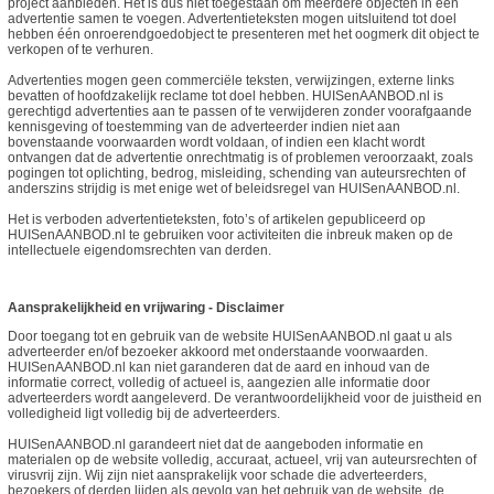
project aanbieden. Het is dus niet toegestaan om meerdere objecten in één
advertentie samen te voegen. Advertentieteksten mogen uitsluitend tot doel
hebben één onroerendgoedobject te presenteren met het oogmerk dit object te
verkopen of te verhuren.
Advertenties mogen geen commerciële teksten, verwijzingen, externe links
bevatten of hoofdzakelijk reclame tot doel hebben. HUISenAANBOD.nl is
gerechtigd advertenties aan te passen of te verwijderen zonder voorafgaande
kennisgeving of toestemming van de adverteerder indien niet aan
bovenstaande voorwaarden wordt voldaan, of indien een klacht wordt
ontvangen dat de advertentie onrechtmatig is of problemen veroorzaakt, zoals
pogingen tot oplichting, bedrog, misleiding, schending van auteursrechten of
anderszins strijdig is met enige wet of beleidsregel van HUISenAANBOD.nl.
Het is verboden advertentieteksten, foto’s of artikelen gepubliceerd op
HUISenAANBOD.nl te gebruiken voor activiteiten die inbreuk maken op de
intellectuele eigendomsrechten van derden.
Aansprakelijkheid en vrijwaring - Disclaimer
Door toegang tot en gebruik van de website HUISenAANBOD.nl gaat u als
adverteerder en/of bezoeker akkoord met onderstaande voorwaarden.
HUISenAANBOD.nl kan niet garanderen dat de aard en inhoud van de
informatie correct, volledig of actueel is, aangezien alle informatie door
adverteerders wordt aangeleverd. De verantwoordelijkheid voor de juistheid en
volledigheid ligt volledig bij de adverteerders.
HUISenAANBOD.nl garandeert niet dat de aangeboden informatie en
materialen op de website volledig, accuraat, actueel, vrij van auteursrechten of
virusvrij zijn. Wij zijn niet aansprakelijk voor schade die adverteerders,
bezoekers of derden lijden als gevolg van het gebruik van de website, de