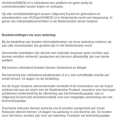
HUISenAANBOD.nl is uitsluitend een platform en geen partij bij
overeenkomsten tussen koper en verkoper.
Op alle rechtsbetrekkingen tussen Uitgeverij Kurant en gebruikers en
adverteerders van HUISenAANBOD.nl is Nederlands recht van toepassing. In
geval van interpretatieverschillen is de Nederlandse versie leidend.
Boekbestellingen via onze webshop.
Bij de bestelling van fysieke informatieboeken via onze webshop voldoen wij
aan alle voorwaarden die gesteld zijn in het Nederlandse recht.
Genoemde levertijden zijn slechts een indicatie waaraan geen rechten aan
kunnen worden verleend, aangezien wij hiervoor afhankelijk zijn van derde
partijen.
Wij leveren uitsluitend boeken binnen Nederland en België.
Reclamering kan uitsluitend plaatsvinden d.m.v. een schriftelijke reactie per
email binnen 14 dagen na de bestelling.
Als de Koper foutieve adresinformatie verstrekt of de brievenbus van de Koper
voldoet niet aan de eisen van de Nederlandse Postwet, waardoor een bezorger
problemen ondervindt bij de aflevering van het brievenbuspakje, dan is
Uitgeverij Kurant niet verantwoordelijk voor een mogelijke vermissing van het
brievenbuspakje.
Eventuele retouren dienen eerst bij ons te worden aangemeld per email.
Retouren dienen binnen 14 dagen na aankoop in ons bezit te zijn. De kosten
voor het retour zenden zijn voor uw rekening. Frankeer uw brievenbuspakje