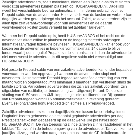
Zakelijke adverteerders, zoals makelaars, dienen een Prepaid-saldo te storten
voordat zij advertenties kunnen plaatsen op HUISenAANBOD.nl. Dagelijks
wordt het verschuldigde bedrag automatisch in mindering gebracht op het
Prepaid-saldo van de adverteerder. Het overzicht van de kosten en verbruik kan
dagelijks worden geraadpleegd via het account. Zakelijke adverteerders zijn te
allen tijde zelf verantwoordelijk voor hun advertenties en de daaruit
voortvloeiende kosten zoals vermeld bij het tabblad “Tarieven”.
Wanneer het Prepaid-saldo op is, heeft HUISenAANBOD.nl het recht om de
advertenties direct offline te plaatsen en de toegang tot reeds ontvangen
informatieaanvragen tijdelijk te bevriezen. HUISenAANBOD.nl kan er ook voor
kiezen om de advertenties in beperkte vorm maximaal 14 dagen te blijven
tonen, waarbij een negatief Prepaid-saldo kan ontstaan. Indien de adverteerder
niet meer wenst te adverteren, is dit negatieve saldo niet verschuldigd aan
HUISenAANBOD.nl.
Het gestorte Prepaid-saldo van een zakelijke adverteerder kan onder bepaalde
voorwaarden worden opgevraagd wanneer de adverteerder stopt met
adverteren. Het resterende Prepaid-tegoed kan vanaf de eerste dag van een
maand worden opgevraagd, mits minimaal 3 maanden zijn verstreken sinds de
laatste storting. Particuliere adverteerders die zich als zakelijk voordoen, zijn
uitgesloten van restitutie, ter beoordeling van Uitgeverij Kurant. De eerste
storting van €150 voor een XML-koppeling is niet restitueerbaar. Bij opname
van Prepaid-tegoed wordt €15 administratiekosten in rekening gebracht.
Eventueel ontvangen bonus-tegoed telt niet mee als Prepaid-tegoed.
Zakelijke adverteerders kunnen dagelijks kiezen tussen twee tariefsystemen: -
Dagtarief: kosten gebaseerd op het aantal geplaatste advertenties per dag. -
Prestatietarief: kosten gebaseerd op de daadwerkelijke prestaties door
HUISenAANBOD.nl. De van toepassing zijnde tarieven zijn te raadplegen in het
tabblad “Tarieven” in de beheeromgeving van de adverteerder. Tarieven kunnen
jaarlijks stilzwijgend worden aangepast op basis van de CPI inflatiecorrectie.