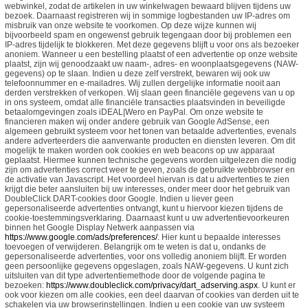
webwinkel, zodat de artikelen in uw winkelwagen bewaard blijven tijdens uw
bezoek. Daarnaast registreren wij in sommige logbestanden uw IP-adres om
misbruik van onze website te voorkomen. Op deze wijze kunnen wij
bijvoorbeeld spam en ongewenst gebruik tegengaan door bij problemen een
IP-adres tijdelijk te blokkeren. Met deze gegevens blijft u voor ons als bezoeker
anoniem. Wanneer u een bestelling plaatst of een advertentie op onze website
plaatst, zijn wij genoodzaakt uw naam-, adres- en woonplaatsgegevens (NAW-
gegevens) op te slaan. Indien u deze zelf verstrekt, bewaren wij ook uw
telefoonnummer en e-mailadres. Wij zullen dergelijke informatie nooit aan
derden verstrekken of verkopen. Wij slaan geen financiële gegevens van u op
in ons systeem, omdat alle financiële transacties plaatsvinden in beveiligde
betaalomgevingen zoals iDEAL|Wero en PayPal. Om onze website te
financieren maken wij onder andere gebruik van Google AdSense, een
algemeen gebruikt systeem voor het tonen van betaalde advertenties, evenals
andere adverteerders die aanverwante producten en diensten leveren. Om dit
mogelijk te maken worden ook cookies en web beacons op uw apparaat
geplaatst. Hiermee kunnen technische gegevens worden uitgelezen die nodig
zijn om advertenties correct weer te geven, zoals de gebruikte webbrowser en
de activatie van Javascript. Het voordeel hiervan is dat u advertenties te zien
krijgt die beter aansluiten bij uw interesses, onder meer door het gebruik van
DoubleClick DART-cookies door Google. Indien u liever geen
gepersonaliseerde advertenties ontvangt, kunt u hiervoor kiezen tijdens de
cookie-toestemmingsverklaring. Daarnaast kunt u uw advertentievoorkeuren
binnen het Google Display Netwerk aanpassen via
https://www.google.com/ads/preferences/
. Hier kunt u bepaalde interesses
toevoegen of verwijderen. Belangrijk om te weten is dat u, ondanks de
gepersonaliseerde advertenties, voor ons volledig anoniem blijft. Er worden
geen persoonlijke gegevens opgeslagen, zoals NAW-gegevens. U kunt zich
uitsluiten van dit type advertentiemethode door de volgende pagina te
bezoeken:
https://www.doubleclick.com/privacy/dart_adserving.aspx
. U kunt er
ook voor kiezen om alle cookies, een deel daarvan of cookies van derden uit te
schakelen via uw browserinstellingen. Indien u een cookie van uw systeem