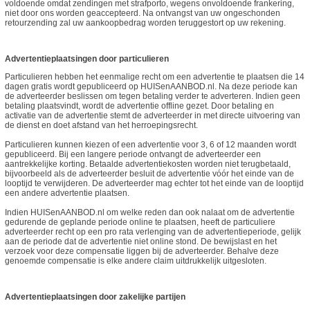
voldoende omdat zendingen met strafporto, wegens onvoldoende frankering,
niet door ons worden geaccepteerd. Na ontvangst van uw ongeschonden
retourzending zal uw aankoopbedrag worden teruggestort op uw rekening.
Advertentieplaatsingen door particulieren
Particulieren hebben het eenmalige recht om een advertentie te plaatsen die 14
dagen gratis wordt gepubliceerd op HUISenAANBOD.nl. Na deze periode kan
de adverteerder beslissen om tegen betaling verder te adverteren. Indien geen
betaling plaatsvindt, wordt de advertentie offline gezet. Door betaling en
activatie van de advertentie stemt de adverteerder in met directe uitvoering van
de dienst en doet afstand van het herroepingsrecht.
Particulieren kunnen kiezen of een advertentie voor 3, 6 of 12 maanden wordt
gepubliceerd. Bij een langere periode ontvangt de adverteerder een
aantrekkelijke korting. Betaalde advertentiekosten worden niet terugbetaald,
bijvoorbeeld als de adverteerder besluit de advertentie vóór het einde van de
looptijd te verwijderen. De adverteerder mag echter tot het einde van de looptijd
een andere advertentie plaatsen.
Indien HUISenAANBOD.nl om welke reden dan ook nalaat om de advertentie
gedurende de geplande periode online te plaatsen, heeft de particuliere
adverteerder recht op een pro rata verlenging van de advertentieperiode, gelijk
aan de periode dat de advertentie niet online stond. De bewijslast en het
verzoek voor deze compensatie liggen bij de adverteerder. Behalve deze
genoemde compensatie is elke andere claim uitdrukkelijk uitgesloten.
Advertentieplaatsingen door zakelijke partijen