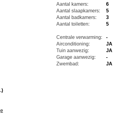
Aantal kamers:
6
Aantal slaapkamers:
5
Aantal badkamers:
3
Aantal toiletten:
5
Centrale verwarming:
-
Airconditioning:
JA
Tuin aanwezig:
JA
Garage aanwezig:
-
Zwembad:
JA
.)
je