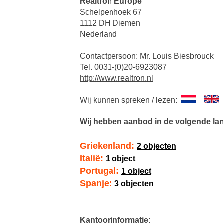
Realtron Europe
Schelpenhoek 67
1112 DH Diemen
Nederland
Contactpersoon: Mr. Louis Biesbrouck
Tel. 0031-(0)20-6923087
http://www.realtron.nl
Wij kunnen spreken / lezen:
Wij hebben aanbod in de volgende la
Griekenland:
2 objecten
Italië:
1 object
Portugal:
1 object
Spanje:
3 objecten
Kantoorinformatie: